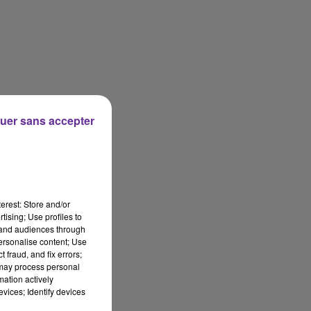
uer sans accepter
erest: Store and/or
tising; Use profiles to
tand audiences through
personalise content; Use
 fraud, and fix errors;
 may process personal
mation actively
vices; Identify devices