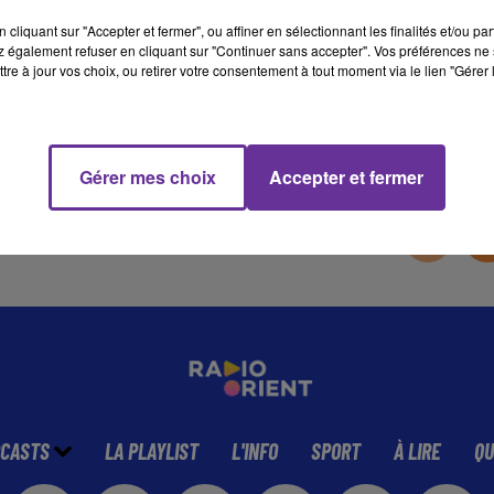
cliquant sur "Accepter et fermer", ou affiner en sélectionnant les finalités et/ou pa
 également refuser en cliquant sur "Continuer sans accepter". Vos préférences ne 
11 min 57 
tre à jour vos choix, ou retirer votre consentement à tout moment via le lien "Gérer 
Gérer mes choix
Accepter et fermer
CASTS
LA PLAYLIST
L'INFO
SPORT
À LIRE
QU