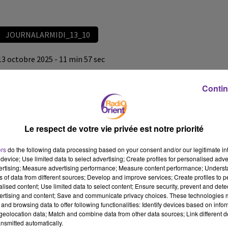
JOURNALARMIDI_13_10
13 octobre 2025 - 11 min 57 sec
JOURNALARMIDI_13_10
Contin
omar
JOURNALARMIDI_13_10
Le respect de votre vie privée est notre priorité
JOURNALARMIDI_13_10
ers
do the following data processing based on your consent and/or our legitimate int
device; Use limited data to select advertising; Create profiles for personalised adver
vertising; Measure advertising performance; Measure content performance; Unders
ns of data from different sources; Develop and improve services; Create profiles to 
alised content; Use limited data to select content; Ensure security, prevent and detect
ertising and content; Save and communicate privacy choices. These technologies
and browsing data to offer following functionalities: Identify devices based on infor
eolocation data; Match and combine data from other data sources; Link different de
nsmitted automatically.