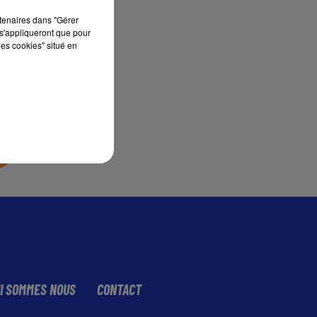
rtenaires dans "Gérer
s'appliqueront que pour
sec
les cookies" situé en
I SOMMES NOUS
CONTACT