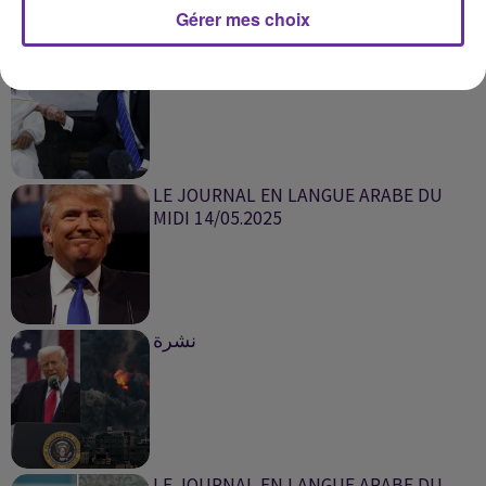
Gérer mes choix
journal en langue arabe du soir
15/05/2025
LE JOURNAL EN LANGUE ARABE DU
MIDI 14/05.2025
نشرة
LE JOURNAL EN LANGUE ARABE DU