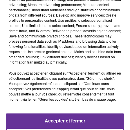
advertising; Measure advertising performance; Measure content
محكمة تونسية ترفع جلستها لمحاكمة مسؤولين بالتامر على
performance; Understand audiences through statistics or combinations
of data from different sources; Develop and improve services; Create
امن الدولة الى الشهر القادم
profiles to personalise content; Use profiles to select personalised
الرئيس الاميركي يلقي خطاباً في الكونغرس الاطول في تاريخ
content; Use limited data to select content; Ensure security, prevent and
detect fraud, and fix errors; Deliver and present advertising and content;
البلاد ويعلن قبول الرئيس الاوكراني التفاوض من اجل سلام
Save and communicate privacy choices. These technologies may
دائم مع روسيا
process personal data such as IP address and browsing data to offer
following functionalities: Identify devices based on information actively
requested; Use precise geolocation data; Match and combine data from
0:00
18 min 18 sec
other data sources; Link different devices; Identify devices based on
information transmitted automatically.
Vous pouvez accepter en cliquant sur "Accepter et fermer", ou affiner en
sélectionnant les finalités et/ou partenaires dans "Gérer mes choix".
Vous pouvez également refuser en cliquant sur "Continuer sans
accepter". Vos préférences ne s'appliqueront que pour ce site. Vous
pouvez mettre à jour vos choix, ou retirer votre consentement à tout
moment via le lien "Gérer les cookies" situé en bas de chaque page.
Accepter et fermer
SUR LE MÊME SUJET