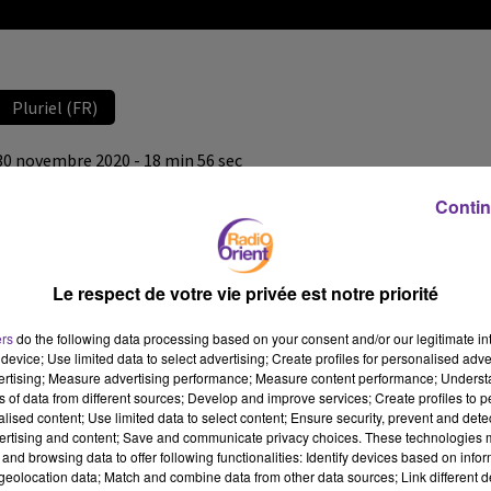
Pluriel (FR)
30 novembre 2020 - 18 min 56 sec
JEAN-PHILIPPE DUGOIN-CLÉMENT, MAIRE DE MENNECY
Contin
ET VICE-PRÉSIDENT DE LA RÉGION ILE-DE-FRANCE,
INVITÉE
Radio Orient
Le respect de votre vie privée est notre priorité
Pluriel (FR)
ers
do the following data processing based on your consent and/or our legitimate int
device; Use limited data to select advertising; Create profiles for personalised adver
L’invité de PLURIEL est Jean-Philippe Dugoin-Clément, Maire
vertising; Measure advertising performance; Measure content performance; Unders
UDI de Mennecy et vice-président de la Région Ile-de-France,
ns of data from different sources; Develop and improve services; Create profiles to 
vice-président de l’Association des maires d’Ile-de-France
alised content; Use limited data to select content; Ensure security, prevent and detect
ertising and content; Save and communicate privacy choices. These technologies
Emission diffusée le lundi 30 novembre 2020.
and browsing data to offer following functionalities: Identify devices based on infor
eolocation data; Match and combine data from other data sources; Link different de