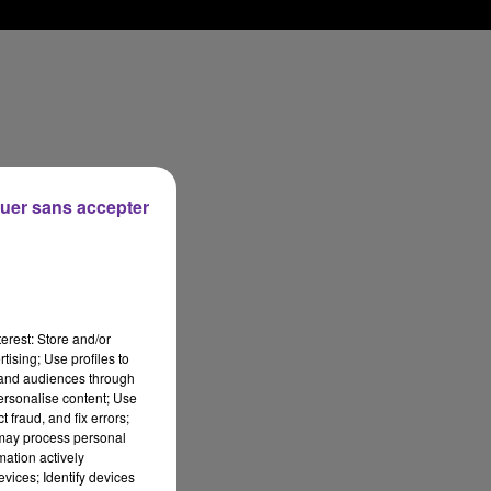
uer sans accepter
erest: Store and/or
tising; Use profiles to
tand audiences through
personalise content; Use
 fraud, and fix errors;
 may process personal
mation actively
vices; Identify devices