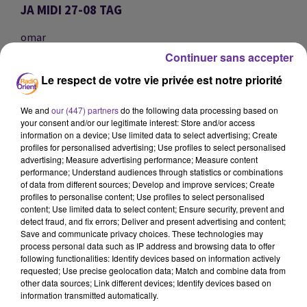
JA MIDI 27-08 TAG
omar
Continuer sans accepter
JA MIDI 27-08 TAG
Le respect de votre vie privée est notre priorité
JA MIDI 27-08 TAG
We and
our (447) partners
do the following data processing based on
0:00
18 min 53 sec
your consent and/or our legitimate interest: Store and/or access
information on a device; Use limited data to select advertising; Create
profiles for personalised advertising; Use profiles to select personalised
advertising; Measure advertising performance; Measure content
performance; Understand audiences through statistics or combinations
of data from different sources; Develop and improve services; Create
profiles to personalise content; Use profiles to select personalised
content; Use limited data to select content; Ensure security, prevent and
detect fraud, and fix errors; Deliver and present advertising and content;
Save and communicate privacy choices. These technologies may
process personal data such as IP address and browsing data to offer
following functionalities: Identify devices based on information actively
requested; Use precise geolocation data; Match and combine data from
other data sources; Link different devices; Identify devices based on
SUR LE MÊME SUJET
information transmitted automatically.