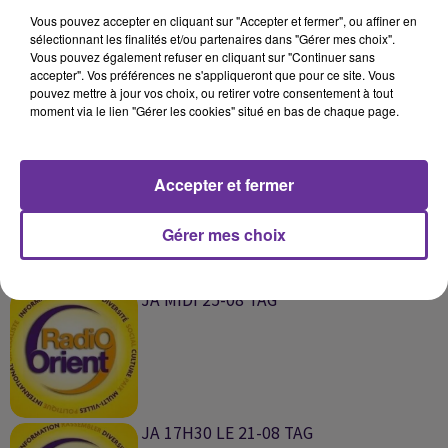
Vous pouvez accepter en cliquant sur "Accepter et fermer", ou affiner en
JA 17H30 LE 29-08 TAG
sélectionnant les finalités et/ou partenaires dans "Gérer mes choix".
Vous pouvez également refuser en cliquant sur "Continuer sans
accepter". Vos préférences ne s'appliqueront que pour ce site. Vous
pouvez mettre à jour vos choix, ou retirer votre consentement à tout
moment via le lien "Gérer les cookies" situé en bas de chaque page.
JA MIDI 26-08 TAG
Accepter et fermer
Gérer mes choix
JA MIDI 25-08 TAG
JA 17H30 LE 21-08 TAG