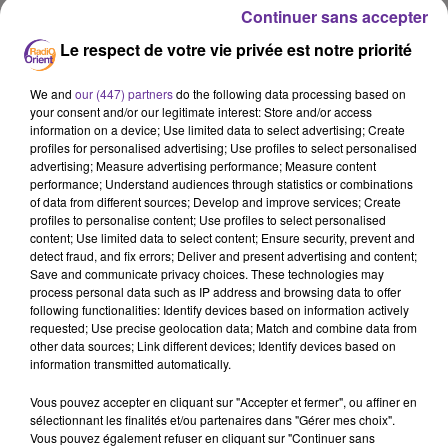
JA MIDI 20-08 TAG.MP3
Continuer sans accepter
Le respect de votre vie privée est notre priorité
omar sawah
JA MIDI 20-08 TAG.mp3
We and
our (447) partners
do the following data processing based on
your consent and/or our legitimate interest: Store and/or access
JA MIDI 20-08 TAG.mp3
information on a device; Use limited data to select advertising; Create
profiles for personalised advertising; Use profiles to select personalised
advertising; Measure advertising performance; Measure content
0:00
15 min 17 sec
performance; Understand audiences through statistics or combinations
of data from different sources; Develop and improve services; Create
profiles to personalise content; Use profiles to select personalised
content; Use limited data to select content; Ensure security, prevent and
detect fraud, and fix errors; Deliver and present advertising and content;
Save and communicate privacy choices. These technologies may
process personal data such as IP address and browsing data to offer
following functionalities: Identify devices based on information actively
requested; Use precise geolocation data; Match and combine data from
other data sources; Link different devices; Identify devices based on
information transmitted automatically.
Vous pouvez accepter en cliquant sur "Accepter et fermer", ou affiner en
SUR LE MÊME SUJET
sélectionnant les finalités et/ou partenaires dans "Gérer mes choix".
Vous pouvez également refuser en cliquant sur "Continuer sans