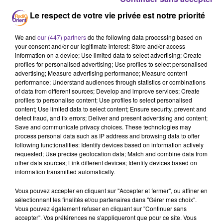
Le respect de votre vie privée est notre priorité
We and
our (447) partners
do the following data processing based on
your consent and/or our legitimate interest: Store and/or access
information on a device; Use limited data to select advertising; Create
Liban
France
Algérie
Football
profiles for personalised advertising; Use profiles to select personalised
advertising; Measure advertising performance; Measure content
Journal
performance; Understand audiences through statistics or combinations
of data from different sources; Develop and improve services; Create
profiles to personalise content; Use profiles to select personalised
1er juin 2026 - 10 min 5 sec
content; Use limited data to select content; Ensure security, prevent and
ISRAËL ORDONNE DES FRAPPES SUR
detect fraud, and fix errors; Deliver and present advertising and content;
Save and communicate privacy choices. These technologies may
BEYROUTH, NUÑEZ REÇOIT SON HOMOLOGUE
process personal data such as IP address and browsing data to offer
ALGÉRIEN À PARIS
following functionalities: Identify devices based on information actively
requested; Use precise geolocation data; Match and combine data from
Nawal El-Hammouchi
other data sources; Link different devices; Identify devices based on
information transmitted automatically.
Journal de midi
Vous pouvez accepter en cliquant sur "Accepter et fermer", ou affiner en
LES TITRES
sélectionnant les finalités et/ou partenaires dans "Gérer mes choix".
Vous pouvez également refuser en cliquant sur "Continuer sans
Israël a ordonné à son armée de frapper la banlieue sud
accepter". Vos préférences ne s'appliqueront que pour ce site. Vous