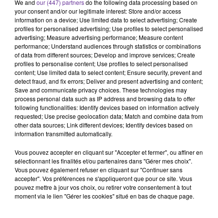
We and
our (447) partners
do the following data processing based on
Henri Vernet
Big Machiavel
your consent and/or our legitimate interest: Store and/or access
information on a device; Use limited data to select advertising; Create
Buchet Chastel
profiles for personalised advertising; Use profiles to select personalised
advertising; Measure advertising performance; Measure content
2 août 2025 - 18 min 23 sec
performance; Understand audiences through statistics or combinations
of data from different sources; Develop and improve services; Create
HENRI VERNET, “BIG MACHIAVEL”, ÉDITIONS
profiles to personalise content; Use profiles to select personalised
BUCHET CHASTEL
content; Use limited data to select content; Ensure security, prevent and
detect fraud, and fix errors; Deliver and present advertising and content;
Loïc Barrière
Save and communicate privacy choices. These technologies may
process personal data such as IP address and browsing data to offer
La Bibliothèque de Radio Orient du samedi 2 août 2025
following functionalities: Identify devices based on information actively
requested; Use precise geolocation data; Match and combine data from
L’invité de la Bibliothèque de Radio Orient est Henri
other data sources; Link different devices; Identify devices based on
information transmitted automatically.
Vernet pour “Big Machiavel” aux éditions Buchet
Chastel
Vous pouvez accepter en cliquant sur "Accepter et fermer", ou affiner en
sélectionnant les finalités et/ou partenaires dans "Gérer mes choix".
Thriller politique, “Big Machiavel” raconte un monde où
Vous pouvez également refuser en cliquant sur "Continuer sans
des consultants infiltrent le pouvoir.
accepter". Vos préférences ne s'appliqueront que pour ce site. Vous
pouvez mettre à jour vos choix, ou retirer votre consentement à tout
Journaliste politique au Parisien, Henri Vernet dépeint
moment via le lien "Gérer les cookies" situé en bas de chaque page.
des responsables politiques dépassés qui délèguent leurs
décisions à ces hommes de l’ombre, qui travaillent avec