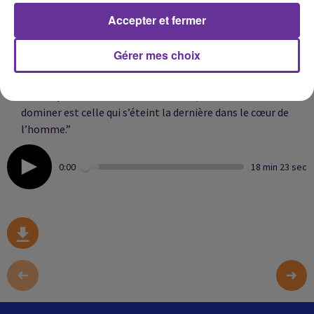
l’intelligence artificielle. Le titre est évidemment une
Accepter et fermer
référence à Orwell. On pense aussi au “Meilleur des
Mondes”. Les lecteurs songeront aussi à la série culte
Gérer mes choix
“Baron noir” et c’est un plaisir de deviner les références à
notre vie politique sont nombreuses. Un roman qui
s’ouvre par une citation de Machiavel, “La soif de
dominer est celle qui s’éteint la dernière dans le cœur de
l’homme.”
0:00
18 min 23 sec