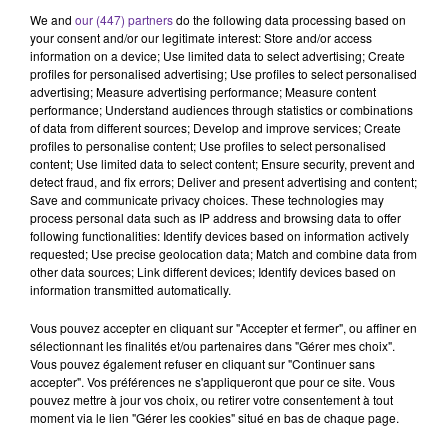
We and
our (447) partners
do the following data processing based on
your consent and/or our legitimate interest: Store and/or access
information on a device; Use limited data to select advertising; Create
profiles for personalised advertising; Use profiles to select personalised
France
Europe
Iran
Liban
advertising; Measure advertising performance; Measure content
performance; Understand audiences through statistics or combinations
Israël
États-Unis
Journal
of data from different sources; Develop and improve services; Create
profiles to personalise content; Use profiles to select personalised
content; Use limited data to select content; Ensure security, prevent and
12 mai 2026 - 11 min 26 sec
detect fraud, and fix errors; Deliver and present advertising and content;
HANTAVIRUS : LECORNU APPELLE À LA
Save and communicate privacy choices. These technologies may
process personal data such as IP address and browsing data to offer
COOPÉRATION RÉGIONALE, FRAPPES
following functionalities: Identify devices based on information actively
ISRAÉLIENNES AU LIBAN
requested; Use precise geolocation data; Match and combine data from
other data sources; Link different devices; Identify devices based on
Nawal El-Hammouchi
information transmitted automatically.
Journal de 17H
Vous pouvez accepter en cliquant sur "Accepter et fermer", ou affiner en
sélectionnant les finalités et/ou partenaires dans "Gérer mes choix".
Au sommaire
:
Vous pouvez également refuser en cliquant sur "Continuer sans
accepter". Vos préférences ne s'appliqueront que pour ce site. Vous
Le Premier ministre, Sébastien Lecornu, a demandé à ses
pouvez mettre à jour vos choix, ou retirer votre consentement à tout
moment via le lien "Gérer les cookies" situé en bas de chaque page.
ministres de « renforcer immédiatement la coopération
» avec les États voisins pour lutter contre l’hantavirus.