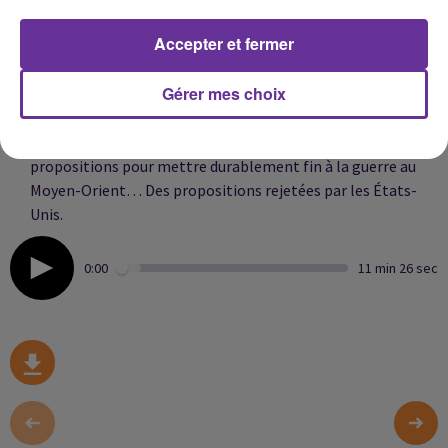
Accepter et fermer
Au Liban, les frappes menées par l’armée israélienne
depuis l’instauration du cessez-le-feu, le 17 avril, ont fait
Gérer mes choix
380 morts, selon le ministre libanais de la Santé.
Le pouvoir iranien a écarté l’idée de modifier ses
propositions pour mettre durablement fin à la guerre au
Moyen-Orient… Des propositions rejetées par les États-
Unis.
0:00
11 min 26 sec