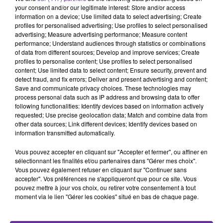
your consent and/or our legitimate interest: Store and/or access
22 mai 2026 - 19 min 31 sec
information on a device; Use limited data to select advertising; Create
HAJJ : LÀ OÙ COMMENCE LE VOYAGE DU CŒUR
profiles for personalised advertising; Use profiles to select personalised
advertising; Measure advertising performance; Measure content
performance; Understand audiences through statistics or combinations
Zouhour Zaazaa
of data from different sources; Develop and improve services; Create
profiles to personalise content; Use profiles to select personalised
LA FOI AU QUOTIDIEN
content; Use limited data to select content; Ensure security, prevent and
detect fraud, and fix errors; Deliver and present advertising and content;
Le Hajj n’est pas seulement un déplacement, c’est une
Save and communicate privacy choices. These technologies may
rencontre : avec Allah, avec soi-même, avec l’héritage
process personal data such as IP address and browsing data to offer
d’Ibrahim. À travers les explications profondes
following functionalities: Identify devices based on information actively
requested; Use precise geolocation data; Match and combine data from
de
l’Imam Moussa Guillaume Andorra
, ce site vous
other data sources; Link different devices; Identify devices based on
ouvre les portes d’une compréhension authentique et
information transmitted automatically.
vivante du pèlerinage. Explorez, apprenez, ressentez :
que ce lieu devienne votre compagnon de route vers un
Vous pouvez accepter en cliquant sur "Accepter et fermer", ou affiner en
sélectionnant les finalités et/ou partenaires dans "Gérer mes choix".
Hajj sincère et lumineux.
Vous pouvez également refuser en cliquant sur "Continuer sans
accepter". Vos préférences ne s'appliqueront que pour ce site. Vous
pouvez mettre à jour vos choix, ou retirer votre consentement à tout
0:00
19 min 31 sec
moment via le lien "Gérer les cookies" situé en bas de chaque page.