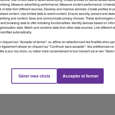
vertising; Measure advertising performance; Measure content performance; Unders
Dans cette émission nous revenons sur le déplacement du
ns of data from different sources; Develop and improve services; Create profiles to 
ministre de la Justice Gérald Darmanin ce lundi en Algérie. Sur le
alised content; Use limited data to select content; Ensure security, prevent and detect
ertising and content; Save and communicate privacy choices. These technologies
rôle diplomatique de l'Institut du monde arabe dans la guerre au
and browsing data to offer following functionalities: Identify devices based on infor
Moyen-Orient. Nous reviendrons sur le grand concert de soutien
eolocation data; Match and combine data from other data sources; Link different de
au Liban et aux Libanais organisé mercredi prochain sur le parvis
nsmitted automatically.
de l’IMA.
cliquant sur "Accepter et fermer", ou affiner en sélectionnant les finalités et/ou pa
 également refuser en cliquant sur "Continuer sans accepter". Vos préférences ne 
Dans cette émission spéciale, la présidente de l’Institut du monde
tre à jour vos choix, ou retirer votre consentement à tout moment via le lien "Gérer 
arabe se livre également sur sa passion pour la littérature et
notamment la poésie arabe et sur ses ambitions pour ce grand
institut.
Gérer mes choix
Accepter et fermer
18 min 31 