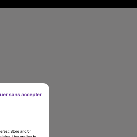
uer sans accepter
erest: Store and/or
tising; Use profiles to