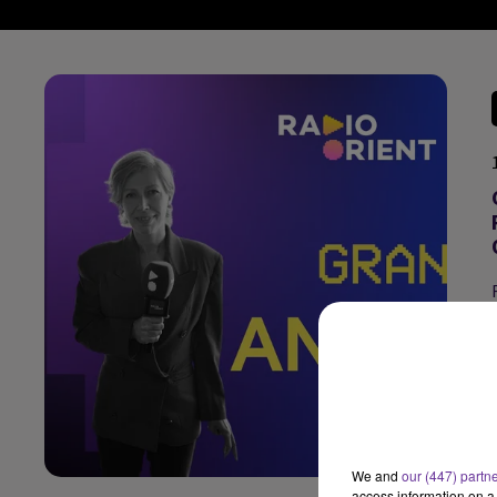
We and
our (447) partn
access information on a 