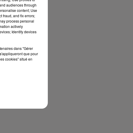
tand audiences through
personalise content; Use
 fraud, and fix errors;
 may process personal
mation actively
vices; Identify devices
rtenaires dans "Gérer
s'appliqueront que pour
les cookies" situé en
sec