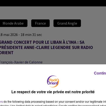
Monde Arabe
France
Grand Angle
18 mai 2026 - 18 min 31 sec
GRAND CONCERT POUR LE LIBAN À L’IMA : SA
PRÉSIDENTE ANNE-CLAIRE LEGENDRE SUR RADIO
ORIENT
François-Xavier de Calonne
Grand Angle
Contin
Entretien avec la présidente de l’Institut du monde arabe, Anne-
Claire Legendre. Ancienne ambassadrice, diplomate chevronnée,
Anne-Claire Legendre était avant sa nomination à l’IMA
Le respect de votre vie privée est notre priorité
conseillère Afrique du Nord et Moyen-Orient à la cellule
diplomatique de l'Élysée.
ers
do the following data processing based on your consent and/or our legitimate int
device; Use limited data to select advertising; Create profiles for personalised adver