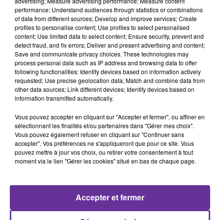
advertising; Measure advertising performance; Measure content
performance; Understand audiences through statistics or combinations
of data from different sources; Develop and improve services; Create
Maroc
Economie
Europe
profiles to personalise content; Use profiles to select personalised
content; Use limited data to select content; Ensure security, prevent and
Afrique
Le Maghreb décrypté
detect fraud, and fix errors; Deliver and present advertising and content;
Save and communicate privacy choices. These technologies may
8 mai 2026 - 11 min 28 sec
process personal data such as IP address and browsing data to offer
following functionalities: Identify devices based on information actively
GAZODUC NIGERIA–MAROC : GRAND PROJET
requested; Use precise geolocation data; Match and combine data from
AFRICAIN OU PARI GÉOPOLITIQUE ?
other data sources; Link different devices; Identify devices based on
information transmitted automatically.
Nadia Bencheikh
Vous pouvez accepter en cliquant sur "Accepter et fermer", ou affiner en
Le Maghreb décrypté avec Hasni ABIDI
sélectionnant les finalités et/ou partenaires dans "Gérer mes choix".
Vous pouvez également refuser en cliquant sur "Continuer sans
Le projet de gazoduc Nigeria–Maroc avance sur le plan
accepter". Vos préférences ne s'appliqueront que pour ce site. Vous
pouvez mettre à jour vos choix, ou retirer votre consentement à tout
politique et institutionnel, avec l’ambition de relier
moment via le lien "Gérer les cookies" situé en bas de chaque page.
l’Afrique de l’Ouest au Maroc et, à terme, à l’Europe.
Présenté comme un corridor stratégique pour la
souveraineté énergétique africaine, il soulève aussi des
Accepter et fermer
questions de financement, de sécurité et de crédibilité.
Dans cet épisode, Hasni Abidi décrypte ce que ce chantier