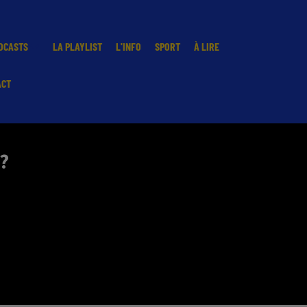
DCASTS
LA PLAYLIST
L'INFO
SPORT
À LIRE
ACT
?