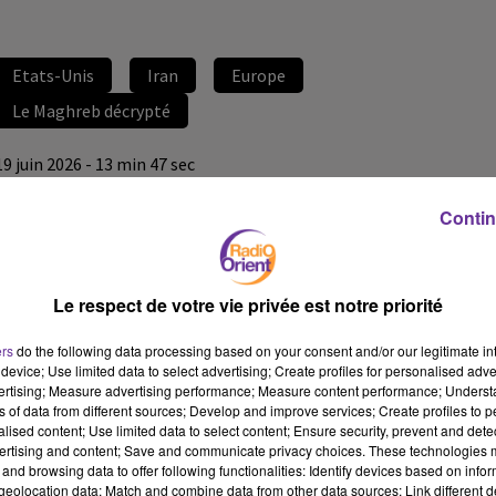
Etats-Unis
Iran
Europe
Le Maghreb décrypté
19 juin 2026 - 13 min 47 sec
G7: LE MAGHREB MIS À L’ÉCART?
Contin
Par Nadia Bencheikh
Le Maghreb décrypté avec Hasni ABIDI
Le respect de votre vie privée est notre priorité
L’accord entre l’Iran et les États-Unis redessine une partie des
équilibres régionaux, avec des effets immédiats sur l’énergie, la
ers
do the following data processing based on your consent and/or our legitimate int
device; Use limited data to select advertising; Create profiles for personalised adver
sécurité et la diplomatie.
vertising; Measure advertising performance; Measure content performance; Unders
Mais au G7 d’Évian, Emmanuel Macron a convié les États du Golfe,
ns of data from different sources; Develop and improve services; Create profiles to 
l’Égypte, le Brésil, le Kenya, l’Inde et la Corée du Sud - sans inviter
alised content; Use limited data to select content; Ensure security, prevent and detect
ertising and content; Save and communicate privacy choices. These technologies
de pays du Maghreb.
and browsing data to offer following functionalities: Identify devices based on infor
Dans cet épisode, Hasni Abidi décrypte ce que cette absence dit de
eolocation data; Match and combine data from other data sources; Link different de