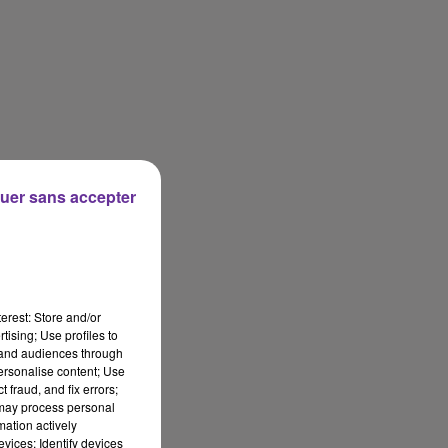
uer sans accepter
erest: Store and/or
tising; Use profiles to
tand audiences through
personalise content; Use
 fraud, and fix errors;
 may process personal
mation actively
vices; Identify devices