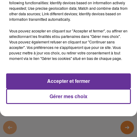
following functionalities: Identify devices based on information actively
23 octobre 2019 - 20 min 30 sec
requested; Use precise geolocation data; Match and combine data from
other data sources; Link different devices; Identify devices based on
FRÉDÉRIC POTIER INVITÉ DE RENCONTRE
information transmitted automatically.
Radio Orient
Vous pouvez accepter en cliquant sur "Accepter et fermer", ou affiner en
sélectionnant les finalités et/ou partenaires dans "Gérer mes choix".
Rencontres (FR)
Vous pouvez également refuser en cliquant sur "Continuer sans
accepter". Vos préférences ne s'appliqueront que pour ce site. Vous
L’invité de Rencontre, le 23 octobre 2019, était
Frederic
pouvez mettre à jour vos choix, ou retirer votre consentement à tout
Potier
, délégué interministériel à la lutte contre le
moment via le lien "Gérer les cookies" situé en bas de chaque page.
racisme, l’antisemitisme et à la haine anti-LGBT
0:00
Accepter et fermer
20 min 30 sec
Gérer mes choix