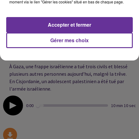
moment via le lien "Gérer les cookies" situé en bas de chaque page.
sanitaire demeure, avec la crainte d'une forte
surmortalité.
Accepter et fermer
L'Europe centrale et orientale est, elle, toujours en proie
à la canicule. Au moins 130 millions d'habitants
Gérer mes choix
devraient connaître des températures supérieures à 35
°C à un moment de la journée.
À Gaza, une frappe israélienne a tué trois civils et blessé
plusieurs autres personnes aujourd'hui, malgré la trêve.
En Cisjordanie, un adolescent palestinien a été tué par
l'armée israélienne.
0:00
10 min 10 sec