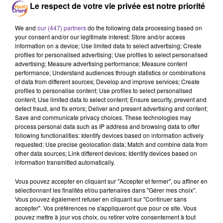
Le respect de votre vie privée est notre priorité
We and
our (447) partners
do the following data processing based on
your consent and/or our legitimate interest: Store and/or access
France
Europe
Climat
Gaza
information on a device; Use limited data to select advertising; Create
profiles for personalised advertising; Use profiles to select personalised
Israël
Journal
advertising; Measure advertising performance; Measure content
performance; Understand audiences through statistics or combinations
of data from different sources; Develop and improve services; Create
29 juin 2026 - 10 min 10 sec
profiles to personalise content; Use profiles to select personalised
FRANCE : LA CANICULE RECULE LÉGÈREMENT,
content; Use limited data to select content; Ensure security, prevent and
detect fraud, and fix errors; Deliver and present advertising and content;
TROIS MORTS DANS UNE FRAPPE ISRAÉLIENNE
Save and communicate privacy choices. These technologies may
À GAZA
process personal data such as IP address and browsing data to offer
following functionalities: Identify devices based on information actively
Par Nawal El-Hammouchi
requested; Use precise geolocation data; Match and combine data from
other data sources; Link different devices; Identify devices based on
Journal de 17H du 29 juin 2026
information transmitted automatically.
Au sommaire
:
Vous pouvez accepter en cliquant sur "Accepter et fermer", ou affiner en
sélectionnant les finalités et/ou partenaires dans "Gérer mes choix".
Les températures restent élevées, mais un peu plus
Vous pouvez également refuser en cliquant sur "Continuer sans
accepter". Vos préférences ne s'appliqueront que pour ce site. Vous
respirables en France. L'épisode caniculaire historique
pouvez mettre à jour vos choix, ou retirer votre consentement à tout
prend fin dans une large partie du pays, mais la vigilance