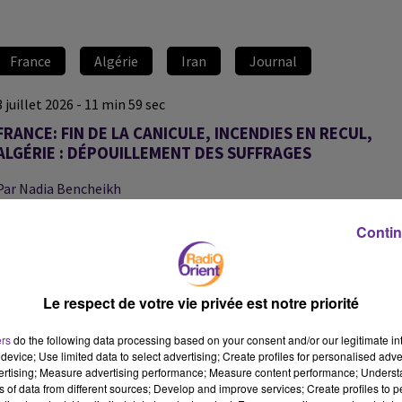
France
Algérie
Iran
Journal
3 juillet 2026 - 11 min 59 sec
FRANCE: FIN DE LA CANICULE, INCENDIES EN RECUL,
ALGÉRIE : DÉPOUILLEMENT DES SUFFRAGES
Par Nadia Bencheikh
Journal de 13 du 03/07/2026
Contin
Au sommaire
:
Fin de la vague de Chaleur qui touchait la France depuis le 17 juin,
Le respect de votre vie privée est notre priorité
annonce Météo France, qui n’exclut pas une autre dans les
prochains jours. Sur le front des incendies dans le sud, la situation
ers
do the following data processing based on your consent and/or our legitimate int
device; Use limited data to select advertising; Create profiles for personalised adver
se stabilise. Laurent Nuñez est attendu sur place dans la journée.
vertising; Measure advertising performance; Measure content performance; Unders
ns of data from different sources; Develop and improve services; Create profiles to 
En Algérie, le dépouillement des votes se poursuit au terme des