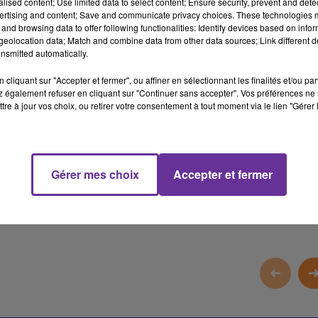
alised content; Use limited data to select content; Ensure security, prevent and detect
ertising and content; Save and communicate privacy choices. These technologies
législatives hier. Et pour l’instant le taux de participation indique
and browsing data to offer following functionalities: Identify devices based on infor
une hausse de l’abstention.
eolocation data; Match and combine data from other data sources; Link different de
nsmitted automatically.
En Iran, dernière ligne droite pour les préparatifs des funérailles
cliquant sur "Accepter et fermer", ou affiner en sélectionnant les finalités et/ou pa
de l’ancien guide suprême Ali Khamenei. Sa dépouille est arrivée à
 également refuser en cliquant sur "Continuer sans accepter". Vos préférences ne 
la grande Mosalla. Entre 15 et 20 millions de personnes sont
tre à jour vos choix, ou retirer votre consentement à tout moment via le lien "Gérer 
attendus à Téhéran.
11 min 59 
Gérer mes choix
Accepter et fermer