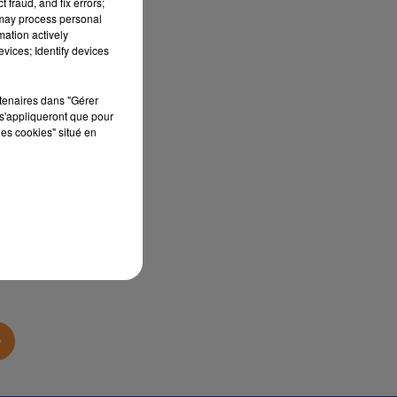
 fraud, and fix errors;
 may process personal
mation actively
vices; Identify devices
rtenaires dans "Gérer
s'appliqueront que pour
les cookies" situé en
sec