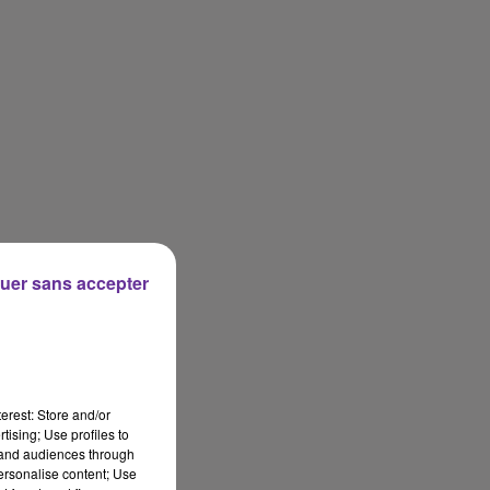
uer sans accepter
erest: Store and/or
tising; Use profiles to
tand audiences through
personalise content; Use