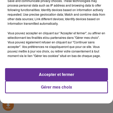
Save and communicate privacy choices. These technologies may
Pluriel (FR)
process personal data such as IP address and browsing data to offer
following functionalities: Identify devices based on information actively
requested; Use precise geolocation data; Match and combine data from
20 novembre 2018 - 37 min 44 sec
other data sources; Link different devices; Identify devices based on
FLORENCE LAROCHE ÉTAIT L'INVITÉE DE
information transmitted automatically.
PLURIEL
Vous pouvez accepter en cliquant sur "Accepter et fermer", ou affiner en
sélectionnant les finalités et/ou partenaires dans "Gérer mes choix".
Radio Orient
Vous pouvez également refuser en cliquant sur "Continuer sans
accepter". Vos préférences ne s'appliqueront que pour ce site. Vous
Pluriel (FR)
pouvez mettre à jour vos choix, ou retirer votre consentement à tout
moment via le lien "Gérer les cookies" situé en bas de chaque page.
L’invitée de Pluriel du 19 novembre 2018 à 19 h était Florence
Laroche, conseillère départementale en Seine-Saint-Denis, élue
d’opposition à Villetaneuse.
Accepter et fermer
0:00
37 min 44 sec
Gérer mes choix