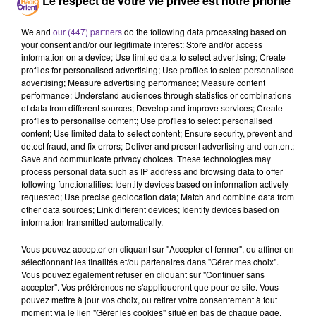
Le respect de votre vie privée est notre priorité
We and
our (447) partners
do the following data processing based on
your consent and/or our legitimate interest: Store and/or access
information on a device; Use limited data to select advertising; Create
profiles for personalised advertising; Use profiles to select personalised
advertising; Measure advertising performance; Measure content
Santé
Société
De Paris avec vous
performance; Understand audiences through statistics or combinations
of data from different sources; Develop and improve services; Create
profiles to personalise content; Use profiles to select personalised
11 juin 2026 - 21 min 36 sec
content; Use limited data to select content; Ensure security, prevent and
EXAMENS: COMMENT TRANSFORMER LE STRESS
detect fraud, and fix errors; Deliver and present advertising and content;
EN ALLIÉ? CONSEILS D’UNE PSYCHOLOGUE
Save and communicate privacy choices. These technologies may
process personal data such as IP address and browsing data to offer
POUR APAISER LA FAMILLE
following functionalities: Identify devices based on information actively
requested; Use precise geolocation data; Match and combine data from
Par Zouhour Zaazaa
other data sources; Link different devices; Identify devices based on
information transmitted automatically.
EN FAMILLE
Vous pouvez accepter en cliquant sur "Accepter et fermer", ou affiner en
En période d’examens, les émotions sont à fleur de peau.
sélectionnant les finalités et/ou partenaires dans "Gérer mes choix".
Stress, fatigue, pression des résultats, peur de
Vous pouvez également refuser en cliquant sur "Continuer sans
décevoir… les élèves ne sont pas les seuls à ressentir
accepter". Vos préférences ne s'appliqueront que pour ce site. Vous
pouvez mettre à jour vos choix, ou retirer votre consentement à tout
cette tension : les parents aussi se retrouvent souvent
moment via le lien "Gérer les cookies" situé en bas de chaque page.