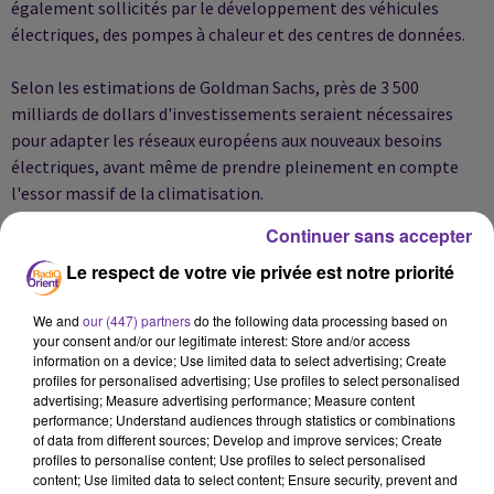
également sollicités par le développement des véhicules
électriques, des pompes à chaleur et des centres de données.
Selon les estimations de Goldman Sachs, près de 3 500
milliards de dollars d'investissements seraient nécessaires
pour adapter les réseaux européens aux nouveaux besoins
électriques, avant même de prendre pleinement en compte
l'essor massif de la climatisation.
Continuer sans accepter
Les conséquences sont déjà visibles dans plusieurs pays
Le respect de votre vie privée est notre priorité
européens.
We and
our (447) partners
do the following data processing based on
Au Royaume-Uni, des hôpitaux ont alerté sur les risques que
your consent and/or our legitimate interest: Store and/or access
fait peser la chaleur sur leurs infrastructures, tandis que des
information on a device; Use limited data to select advertising; Create
chercheurs évoquent la possible annulation de milliers
profiles for personalised advertising; Use profiles to select personalised
advertising; Measure advertising performance; Measure content
d'interventions chirurgicales en raison des températures
performance; Understand audiences through statistics or combinations
extrêmes.
of data from different sources; Develop and improve services; Create
profiles to personalise content; Use profiles to select personalised
Paradoxalement, certaines réglementations continuent de
content; Use limited data to select content; Ensure security, prevent and