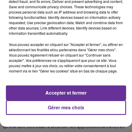
limiter l'installation de climatiseurs afin de réduire la
detect fraud, and fix errors; Deliver and present advertising and content;
Save and communicate privacy choices. These technologies may
consommation énergétique et les émissions de carbone.
process personal data such as IP address and browsing data to offer
following functionalities: Identify devices based on information actively
En France, où les températures ont dépassé les 40 °C, la
requested; Use precise geolocation data; Match and combine data from
other data sources; Link different devices; Identify devices based on
fermeture de sites emblématiques, les perturbations dans les
information transmitted automatically.
établissements scolaires et les difficultés rencontrées dans les
hôpitaux ont relancé le débat politique.
Vous pouvez accepter en cliquant sur "Accepter et fermer", ou affiner en
sélectionnant les finalités et/ou partenaires dans "Gérer mes choix".
Une partie de la classe politique plaide pour un déploiement
Vous pouvez également refuser en cliquant sur "Continuer sans
rapide de la climatisation dans les bâtiments publics,
accepter". Vos préférences ne s'appliqueront que pour ce site. Vous
pouvez mettre à jour vos choix, ou retirer votre consentement à tout
estimant que le coût sanitaire de l'inaction serait supérieur
moment via le lien "Gérer les cookies" situé en bas de chaque page.
aux dépenses énergétiques supplémentaires.
D'autres privilégient une stratégie de long terme fondée sur la
rénovation thermique des bâtiments, la végétalisation des
Accepter et fermer
villes et l'adaptation de l'urbanisme aux nouvelles réalités
climatiques.
Gérer mes choix
L'Europe se retrouve ainsi face à une équation inédite. Alors
qu'elle doit continuer à sécuriser ses approvisionnements en