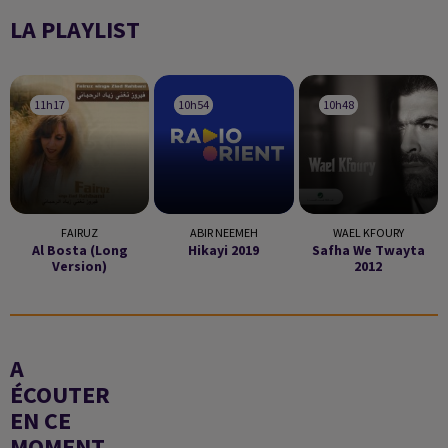
LA PLAYLIST
11h17
11h17
10h54
10h54
10h48
10h48
FAIRUZ
ABIR NEEMEH
WAEL KFOURY
Al Bosta (long
Hikayi 2019
Safha We Twayta
Version)
2012
A
ÉCOUTER
EN CE
MOMENT