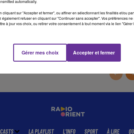
nsmitted automatically.
parlementaire.
cliquant sur "Accepter et fermer", ou affiner en sélectionnant les finalités et/ou pa
 également refuser en cliquant sur "Continuer sans accepter". Vos préférences ne 
tre à jour vos choix, ou retirer votre consentement à tout moment via le lien "Gérer 
34 min 53 
Gérer mes choix
Accepter et fermer
CASTS
LA PLAYLIST
L'INFO
SPORT
À LIRE
QU