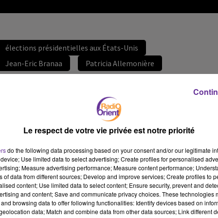
élections présidentielles aux États-Unis
Jean-Eric Branaa
Patricia Allemonière
21 avril 2024 - 34 min 53 sec
Contin
ET SI ON EN PARLAIT « QUELS ENJEUX POUR LES
ÉLECTIONS PRÉSIDENTIELLES AUX ÉTATS-UNIS EN
NOVEMBRE ?
Le respect de votre vie privée est notre priorité
JS
ers
do the following data processing based on your consent and/or our legitimate int
device; Use limited data to select advertising; Create profiles for personalised adver
enjeux pour les élections présidentielles aux États-Unis
vertising; Measure advertising performance; Measure content performance; Unders
ET SI ON EN PARLAIT « quels enjeux pour les élections
ns of data from different sources; Develop and improve services; Create profiles to 
alised content; Use limited data to select content; Ensure security, prevent and detect
présidentielles aux États-Unis en novembre ? » Alexis Bachelay
ertising and content; Save and communicate privacy choices. These technologies
avec Jean-Eric Branaa, universitaire, chercheur et Patricia
and browsing data to offer following functionalities: Identify devices based on infor
Allemonière grand reporter avec la revue politique et
eolocation data; Match and combine data from other data sources; Link different de