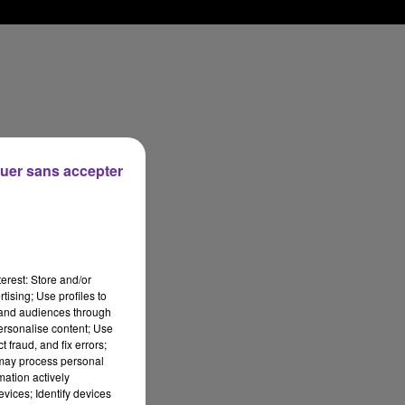
uer sans accepter
erest: Store and/or
tising; Use profiles to
tand audiences through
personalise content; Use
 fraud, and fix errors;
 may process personal
mation actively
vices; Identify devices