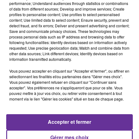
performance; Understand audiences through statistics or combinations
of data from different sources; Develop and improve services; Create
profiles to personalise content; Use profiles to select personalised
ET SI ON EN PARLAIT?
content; Use limited data to select content; Ensure security, prevent and
detect fraud, and fix errors; Deliver and present advertising and content;
14 novembre 2019 - 42 min 5 sec
Save and communicate privacy choices. These technologies may
process personal data such as IP address and browsing data to offer
ET SI ON EN PARLAIT ? LES ANNONCES DU
following functionalities: Identify devices based on information actively
GOUVERNEMENT EN MATIÈRE D'IMMIGRATION
requested; Use precise geolocation data; Match and combine data from
other data sources; Link different devices; Identify devices based on
Radio Orient
information transmitted automatically.
ET SI ON EN PARLAIT?
Vous pouvez accepter en cliquant sur "Accepter et fermer", ou affiner en
sélectionnant les finalités et/ou partenaires dans "Gérer mes choix".
Jeudi 14 novembre 2019 à 19 h et 23 h « Et si on en parlait
Vous pouvez également refuser en cliquant sur "Continuer sans
? » Emission présentée par
Alexis Bachelay
sur le thème
accepter". Vos préférences ne s'appliqueront que pour ce site. Vous
pouvez mettre à jour vos choix, ou retirer votre consentement à tout
de
l’immigration
, avec une série de mesures
moment via le lien "Gérer les cookies" situé en bas de chaque page.
controversées qui ont été annoncées par le
gouvernement.
Pour en parler deux invités :
Accepter et fermer
Sandra Regol
, porte-parole EELV
Fadila Mehal
, conseillère de Paris, conseillère de la
Gérer mes choix