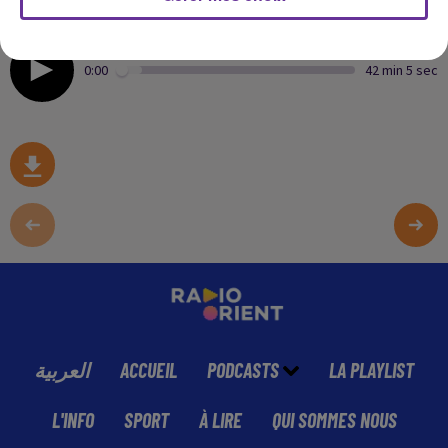
métropole du grand Paris pour le groupe démocrates et
progressistes
0:00
42 min 5 sec
العربية
ACCUEIL
PODCASTS
LA PLAYLIST
L'INFO
SPORT
À LIRE
QUI SOMMES NOUS