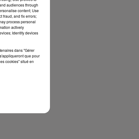
tand audiences through
personalise content; Use
 fraud, and fix errors;
 may process personal
mation actively
vices; Identify devices
rtenaires dans "Gérer
s'appliqueront que pour
les cookies" situé en
sec