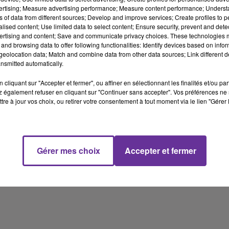
décennies. En 2019, 10 % de la population a plus de 75 ans.
vertising; Measure advertising performance; Measure content performance; Unders
ns of data from different sources; Develop and improve services; Create profiles to 
Pour en parler deux invités :
alised content; Use limited data to select content; Ensure security, prevent and detect
ertising and content; Save and communicate privacy choices. These technologies
and browsing data to offer following functionalities: Identify devices based on infor
Luc Broussy
, président de France Sliver Eco, fondateur du think
eolocation data; Match and combine data from other data sources; Link different de
tank matières grises et auteur de plusieurs rapports sur
nsmitted automatically.
l’adaptation de la société au vieillissement.
cliquant sur "Accepter et fermer", ou affiner en sélectionnant les finalités et/ou pa
 également refuser en cliquant sur "Continuer sans accepter". Vos préférences ne 
Philippe Bataille
, directeur d’études de l’EHESS Ecole des hautes
tre à jour vos choix, ou retirer votre consentement à tout moment via le lien "Gérer 
études en science sociale, membre du centre d’éthique clinique de
l’hopital Cochin, membre fondateur de l’association Vieux et chez
soi "pour une vieillesse libre et assumée jusqu'au bout de la vie."
Gérer mes choix
Accepter et fermer
41 min 43 