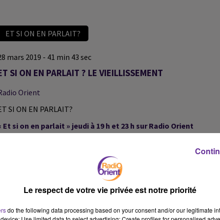
ET SI ON EN PARLAIT?
28 mars 2019 - 41 min 43 sec
ET SI ON EN PARLAIT ? LE VIEILLISSEMENT
Radio Orient
ET SI ON EN PARLAIT?
« Et si on en parlait » jeudi à 19 h et 23 h sur Radio Orient
Émission sur le vieillissement avec
Alexis Bachelay
et ses invités
Contin
Notre émission sera consacrée à la France face aux défis du
vieillissement de sa population. Avec les progrès de la médecine,
Le respect de votre vie privée est notre priorité
une hygiène de vie plus rigoureuse, les mutations dans le monde
du travail, l’espérance de vie a progressé depuis plusieurs
ers
do the following data processing based on your consent and/or our legitimate int
device; Use limited data to select advertising; Create profiles for personalised adver