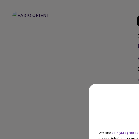
We and
our (447) partn
access information on a 