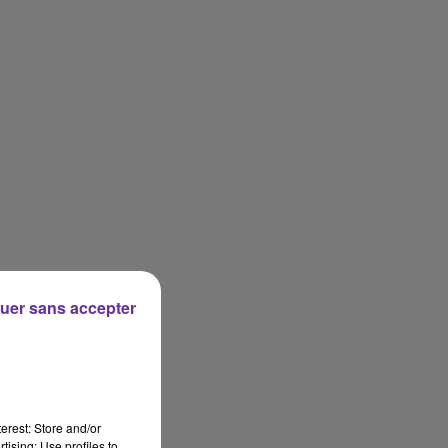
uer sans accepter
erest: Store and/or
tising; Use profiles to