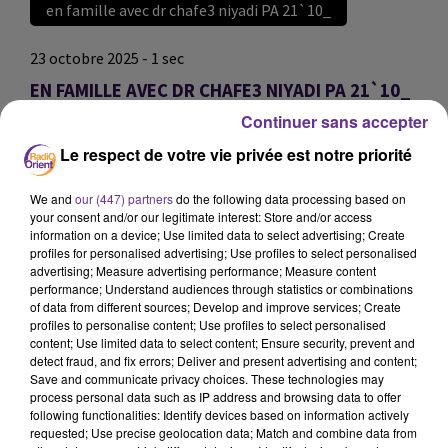
en famille avec dr chafe3 niyadi PA 21`10_
23 octobre 2025 - 1 sec
EN FAMILLE AVEC DR CHAFE3 NIYADI PA 21`10_
Continuer sans accepter
omar
Le respect de votre vie privée est notre priorité
en famille avec dr chafe3 niyadi PA 21`10_
en famille avec dr chafe3 niyadi PA 21`10_
We and
our (447) partners
do the following data processing based on
your consent and/or our legitimate interest: Store and/or access
information on a device; Use limited data to select advertising; Create
0:00
1 sec
profiles for personalised advertising; Use profiles to select personalised
advertising; Measure advertising performance; Measure content
performance; Understand audiences through statistics or combinations
of data from different sources; Develop and improve services; Create
profiles to personalise content; Use profiles to select personalised
content; Use limited data to select content; Ensure security, prevent and
detect fraud, and fix errors; Deliver and present advertising and content;
Save and communicate privacy choices. These technologies may
process personal data such as IP address and browsing data to offer
following functionalities: Identify devices based on information actively
requested; Use precise geolocation data; Match and combine data from