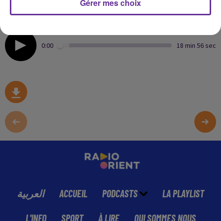
Gérer mes choix
Républicains.
Emission diffusée le mercredi 29 mars 2023
0:00
18 min 56 sec
العربية
ACCUEIL
PODCASTS
LA PLAYLIST
L'INFO
SPORT
À LIRE
QUI SOMMES NOUS