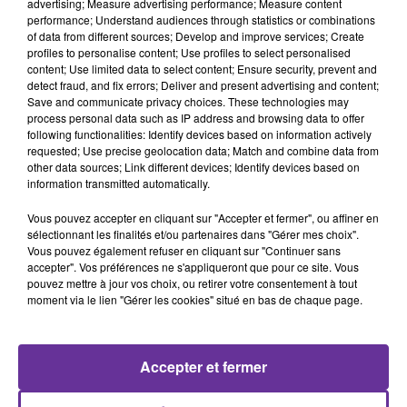
advertising; Measure advertising performance; Measure content
performance; Understand audiences through statistics or combinations
of data from different sources; Develop and improve services; Create
profiles to personalise content; Use profiles to select personalised
content; Use limited data to select content; Ensure security, prevent and
detect fraud, and fix errors; Deliver and present advertising and content;
Save and communicate privacy choices. These technologies may
Edouard Varin
process personal data such as IP address and browsing data to offer
following functionalities: Identify devices based on information actively
requested; Use precise geolocation data; Match and combine data from
29 mars 2023 - 18 min 56 sec
other data sources; Link different devices; Identify devices based on
information transmitted automatically.
EDOUARD VARIN, CONSEILLER MUNICIPAL À
GAILLON, RESPONSABLE DES JEUNES
Vous pouvez accepter en cliquant sur "Accepter et fermer", ou affiner en
RÉPUBLICAINS DANS L’EURE
sélectionnant les finalités et/ou partenaires dans "Gérer mes choix".
Vous pouvez également refuser en cliquant sur "Continuer sans
LB
accepter". Vos préférences ne s'appliqueront que pour ce site. Vous
pouvez mettre à jour vos choix, ou retirer votre consentement à tout
PLURIEL, le rendez-vous politique du mercredi 29 mars
moment via le lien "Gérer les cookies" situé en bas de chaque page.
2023
PLURIEL avec
Edouard Varin
, conseiller municipal
Accepter et fermer
d’opposition à Gaillon, responsable des Jeunes
Républicains dans l’Eure et conseiller national Les