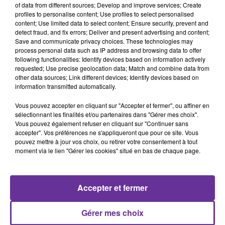
of data from different sources; Develop and improve services; Create
profiles to personalise content; Use profiles to select personalised
content; Use limited data to select content; Ensure security, prevent and
Algérie
France
Le Maghreb décrypté
detect fraud, and fix errors; Deliver and present advertising and content;
Save and communicate privacy choices. These technologies may
22 mai 2026 - 13 min 25 sec
process personal data such as IP address and browsing data to offer
following functionalities: Identify devices based on information actively
DARMANIN À ALGER : LE DÉGEL FRANCO-
requested; Use precise geolocation data; Match and combine data from
ALGÉRIEN EST-IL VRAIMENT LANCÉ ?
other data sources; Link different devices; Identify devices based on
information transmitted automatically.
Nadia Bencheikh
Vous pouvez accepter en cliquant sur "Accepter et fermer", ou affiner en
Le Maghreb décrypté avec Hasni ABIDI
sélectionnant les finalités et/ou partenaires dans "Gérer mes choix".
Vous pouvez également refuser en cliquant sur "Continuer sans
La visite de Gérald Darmanin à Alger marque une
accepter". Vos préférences ne s'appliqueront que pour ce site. Vous
nouvelle étape dans la décrispation entre la France et
pouvez mettre à jour vos choix, ou retirer votre consentement à tout
moment via le lien "Gérer les cookies" situé en bas de chaque page.
l’Algérie après près de deux ans de crise.
Justice, extraditions, lutte contre le crime organisé,
biens mal acquis : Paris et Alger relancent un dialogue
Accepter et fermer
pragmatique sur plusieurs dossiers sensibles.
Mais cette détente suffit-elle à parler d’un vrai
Gérer mes choix
réchauffement politique entre les deux pays ?