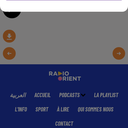
0:00
13 min 25 sec
العربية
ACCUEIL
PODCASTS
LA PLAYLIST
L'INFO
SPORT
À LIRE
QUI SOMMES NOUS
CONTACT