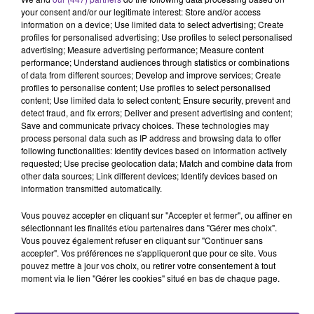
your consent and/or our legitimate interest: Store and/or access
Basket : Paris Basketball champion de France pour la
information on a device; Use limited data to select advertising; Create
première fois
profiles for personalised advertising; Use profiles to select personalised
advertising; Measure advertising performance; Measure content
performance; Understand audiences through statistics or combinations
Le club parisien remporte le titre de champion de France
of data from different sources; Develop and improve services; Create
en battant Monaco 99-93 lors du match 5. TJ Shorts
profiles to personalise content; Use profiles to select personalised
s’illustre avec une performance décisive. C’est une
content; Use limited data to select content; Ensure security, prevent and
detect fraud, and fix errors; Deliver and present advertising and content;
première historique pour le club fondé en 2018.
Save and communicate privacy choices. These technologies may
process personal data such as IP address and browsing data to offer
Basket féminin : l’équipe de France en quart de finale
following functionalities: Identify devices based on information actively
requested; Use precise geolocation data; Match and combine data from
de l’Euro
other data sources; Link different devices; Identify devices based on
information transmitted automatically.
Les Bleues s’imposent face à la Lituanie (83-61) et
Vous pouvez accepter en cliquant sur "Accepter et fermer", ou affiner en
accèdent aux quarts de finale. Un match maîtrisé dès le
sélectionnant les finalités et/ou partenaires dans "Gérer mes choix".
premier quart-temps avec une excellente réussite au tir.
Vous pouvez également refuser en cliquant sur "Continuer sans
accepter". Vos préférences ne s'appliqueront que pour ce site. Vous
pouvez mettre à jour vos choix, ou retirer votre consentement à tout
NBA Draft : des espoirs français sous les projecteurs
moment via le lien "Gérer les cookies" situé en bas de chaque page.
Plusieurs jeunes joueurs français espèrent être