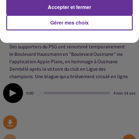
sélectionnés dans la nuit lors de la Draft NBA. Jusqu’à
Accepter et fermer
cinq Français pourraient être choisis, confirmant
l’attractivité du vivier tricolore.
Gérer mes choix
Insolite : un hommage numérique à Dembélé sur les
cartes Apple
Des supporters du PSG ont renommé temporairement
le Boulevard Haussmann en "Boulevard Ousmane" via
l’application Apple Plans, en hommage à Ousmane
Dembélé après la victoire du club en Ligue des
champions. Une blague qui a brièvement circulé en ligne.
0:00
4 min 34 sec