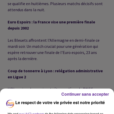
se qualifie en huitièmes. Plusieurs matchs décisifs sont
attendus dans la nuit.
Euro Espoirs : la France vise une première finale
depuis 2002
Les Bleuets affrontent l’Allemagne en demi-finale ce
mardi soir. Un match crucial pour une génération qui
espère retrouver une finale de l’Euro espoirs, 23 ans
après la dernière.
Coup de tonnerre à Lyon : relégation administrative
en Ligue 2
L’Olympique Lyonnais est rétrogradé par la DNCG pour
Continuer sans accepter
un déficit supérieur à 175 millions d’euros. Le club a
annoncé faire appel de cette décision, qui serait une
Le respect de votre vie privée est notre priorité
première hors des terrains.
We and
our (447) partners
do the following data processing based on