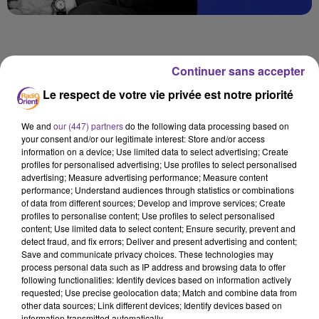
Continuer sans accepter
Palestine
France
Europe
Le respect de votre vie privée est notre priorité
22 septembre 2025 - 15 min 20 sec
We and
our (447) partners
do the following data processing based on
your consent and/or our legitimate interest: Store and/or access
COULISSES POLITIQUES : HENRI VERNET
information on a device; Use limited data to select advertising; Create
DÉCRYPTE LA RECONNAISSANCE FRANÇAISE DE
profiles for personalised advertising; Use profiles to select personalised
L’ETAT PALESTINIEN
advertising; Measure advertising performance; Measure content
performance; Understand audiences through statistics or combinations
of data from different sources; Develop and improve services; Create
François-Xavier de Calonne
profiles to personalise content; Use profiles to select personalised
content; Use limited data to select content; Ensure security, prevent and
Coulisses politiques du 22 septembre 2025
detect fraud, and fix errors; Deliver and present advertising and content;
Dans cette émission spéciale de
Coulisses politiques
sur
Save and communicate privacy choices. These technologies may
process personal data such as IP address and browsing data to offer
Radio Orient, François-Xavier de Calonne reçoit Henri
following functionalities: Identify devices based on information actively
Vernet, rédacteur en chef-adjoint du service politique du
requested; Use precise geolocation data; Match and combine data from
Parisien-Aujourd’hui en France
et expert en diplomatie
other data sources; Link different devices; Identify devices based on
information transmitted automatically.