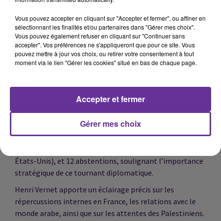
internationale. À l’occasion de la reconnaissance
officielle de l’État palestinien par la France, annoncée
Vous pouvez accepter en cliquant sur "Accepter et fermer", ou affiner en
par Emmanuel Macron lors de l’Assemblée générale des
sélectionnant les finalités et/ou partenaires dans "Gérer mes choix".
Vous pouvez également refuser en cliquant sur "Continuer sans
Nations unies, Henri Vernet analyse les enjeux
accepter". Vos préférences ne s'appliqueront que pour ce site. Vous
politiques, juridiques et diplomatiques de cette décision
pouvez mettre à jour vos choix, ou retirer votre consentement à tout
historique.
moment via le lien "Gérer les cookies" situé en bas de chaque page.
Cette reconnaissance s’inscrit dans le contexte d’une
large adoption par l’Assemblée générale de l’ONU de la
Accepter et fermer
"déclaration de New York", visant à relancer la solution à
deux États, excluant le Hamas, et à intensifier la
Gérer mes choix
pression sur Israël pour mettre fin au conflit à Gaza. Le
texte, préparé par la France et l’Arabie Saoudite, a été
adopté par 142 voix pour, 10 contre (dont Israël et les
États-Unis), et 12 abstentions, soulignant l’importance
stratégique de ce tournant diplomatique.
Henri Vernet apporte un éclairage précis sur les
répercussions internes en France, les relations avec le
monde arabe, ainsi que sur les attentes des Palestiniens.