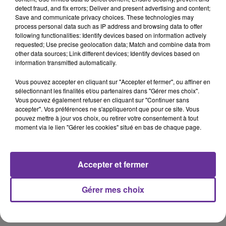
detect fraud, and fix errors; Deliver and present advertising and content;
Save and communicate privacy choices. These technologies may
Catherine Golliau
process personal data such as IP address and browsing data to offer
following functionalities: Identify devices based on information actively
requested; Use precise geolocation data; Match and combine data from
27 novembre 2022 - 19 min 3 sec
other data sources; Link different devices; Identify devices based on
information transmitted automatically.
CATHERINE GOLLIAU, “LES MAÎTRES DU
BONHEUR”, AUX ÉDITIONS DU CERF
Vous pouvez accepter en cliquant sur "Accepter et fermer", ou affiner en
sélectionnant les finalités et/ou partenaires dans "Gérer mes choix".
LB
Vous pouvez également refuser en cliquant sur "Continuer sans
accepter". Vos préférences ne s'appliqueront que pour ce site. Vous
La Bibliothèque de Radio Orient du samedi 26 novembre
pouvez mettre à jour vos choix, ou retirer votre consentement à tout
2022
moment via le lien "Gérer les cookies" situé en bas de chaque page.
L’invitée de la Bibliothèque de Radio Orient le samedi 26
novembre 2022 était
Catherine Golliau
pour “Les
Accepter et fermer
maîtres du bonheur”, aux éditions du Cerf
Gérer mes choix
0:00
19 min 3 sec