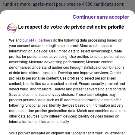
lundi et mardi après-midi pour près de 4 000 candidats sont
reportés dans cinq académies : Bordeaux, Lyon, Montpellier,
Continuer sans accepter
Normandie et Poitiers. Cinquante-sept centres d’examen sont
concernés.
Le respect de votre vie privée est notre priorité
Face à ces épisodes appelés à se multiplier, le ministre
We and
our (447) partners
do the following data processing based on
your consent and/or our legitimate interest: Store and/or access
annonce qu’à l’avenir, les épreuves du brevet et du baccalauréat
information on a device; Use limited data to select advertising; Create
ne seront plus organisées l’après-midi en période estivale.
profiles for personalised advertising; Use profiles to select personalised
Enfin, Météo-France met également en garde contre des
advertising; Measure advertising performance; Measure content
performance; Understand audiences through statistics or combinations
orages localement violents attendus ce vendredi dans les
of data from different sources; Develop and improve services; Create
Hauts-de-France, en marge de cet épisode caniculaire qui
profiles to personalise content; Use profiles to select personalised
s’installe désormais durablement sur le pays.
content; Use limited data to select content; Ensure security, prevent and
detect fraud, and fix errors; Deliver and present advertising and content;
Save and communicate privacy choices. These technologies may
process personal data such as IP address and browsing data to offer
following functionalities: Identify devices based on information actively
requested; Use precise geolocation data; Match and combine data from
other data sources; Link different devices; Identify devices based on
information transmitted automatically.
Vous pouvez accepter en cliquant sur "Accepter et fermer", ou affiner en