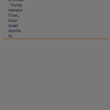
: Trump
menace
l’Iran,
Gaza :
Israël
rejette
le...