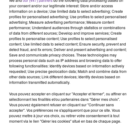
We and
our (447) partners
do the following data processing based on
your consent and/or our legitimate interest: Store and/or access
information on a device; Use limited data to select advertising; Create
France
Criminalité
Sécurité
profiles for personalised advertising; Use profiles to select personalised
advertising; Measure advertising performance; Measure content
performance; Understand audiences through statistics or combinations
28 octobre 2025 - 10 min 46 sec
of data from different sources; Develop and improve services; Create
CAMBRIOLAGE AU LOUVRE : LE « CASSE DU
profiles to personalise content; Use profiles to select personalised
content; Use limited data to select content; Ensure security, prevent and
SIÈCLE » L’EST-IL VRAIMENT ?
detect fraud, and fix errors; Deliver and present advertising and content;
Save and communicate privacy choices. These technologies may
François-Xavier DE CALONNE
process personal data such as IP address and browsing data to offer
following functionalities: Identify devices based on information actively
GRAND ANGLE
requested; Use precise geolocation data; Match and combine data from
other data sources; Link different devices; Identify devices based on
Les recherches se poursuivent après le cambriolage le 19
information transmitted automatically.
octobre dernier au Musée du Louvre. Au surlendemain de
l'interpellation de deux suspects, une délégation de la
Vous pouvez accepter en cliquant sur "Accepter et fermer", ou affiner en
sélectionnant les finalités et/ou partenaires dans "Gérer mes choix".
commission de la culture du Sénat a effectué une visite
Vous pouvez également refuser en cliquant sur "Continuer sans
des installations de sûreté du musée ce mardi,
accepter". Vos préférences ne s'appliqueront que pour ce site. Vous
notamment les PC sécurité.
pouvez mettre à jour vos choix, ou retirer votre consentement à tout
moment via le lien "Gérer les cookies" situé en bas de chaque page.
« Nous ressortons de cette visite avec l’intime conviction
qu’il est nécessaire maintenant de réaliser dans les plus