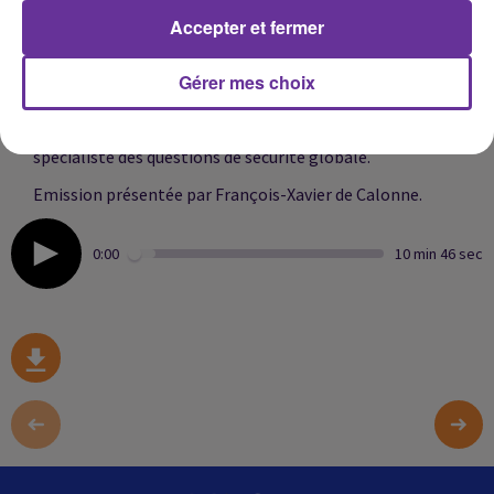
rapides délais ce schéma directeur de sécurité », qu’il
Accepter et fermer
s’agisse du réseau ou du matériel de vidéo surveillance, a
affirmé le sénateur Laurent Lafon lors d’un point de
Gérer mes choix
presse à sa sortie du musée.
Invité:
Driss
Aït Youssef :
docteur en droit public et
spécialiste des questions de sécurité globale.
Emission présentée par François-Xavier de Calonne.
0:00
10 min 46 sec