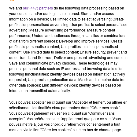
We and
our (447) partners
do the following data processing based on
your consent and/or our legitimate interest: Store and/or access
information on a device; Use limited data to select advertising; Create
profiles for personalised advertising; Use profiles to select personalised
France
Algérie
Allemagne
advertising; Measure advertising performance; Measure content
performance; Understand audiences through statistics or combinations
12 novembre 2025 - 10 min 50 sec
of data from different sources; Develop and improve services; Create
profiles to personalise content; Use profiles to select personalised
BOUALEM SANSAL GRACIÉ : POURQUOI
content; Use limited data to select content; Ensure security, prevent and
L'ALGÉRIE LE TRANSFERT EN ALLEMAGNE ET
detect fraud, and fix errors; Deliver and present advertising and content;
Save and communicate privacy choices. These technologies may
NON EN FRANCE ?
process personal data such as IP address and browsing data to offer
following functionalities: Identify devices based on information actively
François-Xavier De Calonne
requested; Use precise geolocation data; Match and combine data from
other data sources; Link different devices; Identify devices based on
GRAND ANGLE
information transmitted automatically.
L’écrivain Franco Algérien Boualem Sansal est gracié.
Vous pouvez accepter en cliquant sur "Accepter et fermer", ou affiner en
L’Algérie a accepté une demande de l'Allemagne avec un
sélectionnant les finalités et/ou partenaires dans "Gérer mes choix".
transfert de l’écrivain emprisonné depuis un an, dans ce
Vous pouvez également refuser en cliquant sur "Continuer sans
accepter". Vos préférences ne s'appliqueront que pour ce site. Vous
pays pour qu'il puisse y être soigné.
pouvez mettre à jour vos choix, ou retirer votre consentement à tout
Le président algérien Abdelmadjid Tebboune "a répondu
moment via le lien "Gérer les cookies" situé en bas de chaque page.