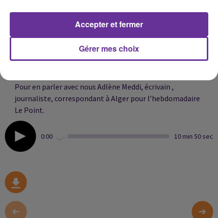
favorablement" à une demande de son homologue
allemand "concernant l'octroi d'une grâce en faveur de
Accepter et fermer
Boualem Sansal", selon le communiqué officiel algérien.
Le président algérien évoque une raison « humanitaire ».
Boualem Sansal avait été condamné en appel en juillet à
Gérer mes choix
cinq ans de réclusion. Le journaliste français Christophe
Gleize reste lui emprisonné à Tizi Ouzou.
Pour en parler avec nous
Adlène Meddi, é
crivain ,
journaliste, correspondant à Alger pour l’hebdomadaire
Le Point.
0:00
10 min 50 sec