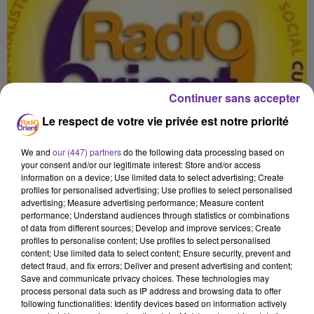
Continuer sans accepter
Le respect de votre vie privée est notre priorité
We and
our (447) partners
do the following data processing based on
your consent and/or our legitimate interest: Store and/or access
information on a device; Use limited data to select advertising; Create
profiles for personalised advertising; Use profiles to select personalised
advertising; Measure advertising performance; Measure content
performance; Understand audiences through statistics or combinations
of data from different sources; Develop and improve services; Create
profiles to personalise content; Use profiles to select personalised
content; Use limited data to select content; Ensure security, prevent and
detect fraud, and fix errors; Deliver and present advertising and content;
Save and communicate privacy choices. These technologies may
process personal data such as IP address and browsing data to offer
BALKIS TECNOLOGIA DANEMARK 220525
following functionalities: Identify devices based on information actively