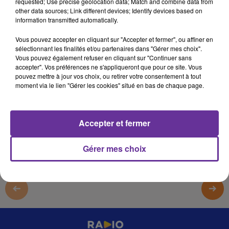
requested; Use precise geolocation data; Match and combine data from
22 août 2025 - 1 min 37 sec
other data sources; Link different devices; Identify devices based on
information transmitted automatically.
BALKIS TECNOLOGIA DANEMARK 220525
Vous pouvez accepter en cliquant sur "Accepter et fermer", ou affiner en
omar
sélectionnant les finalités et/ou partenaires dans "Gérer mes choix".
Vous pouvez également refuser en cliquant sur "Continuer sans
BALKIS TECNOLOGIA DANEMARK 220525
accepter". Vos préférences ne s'appliqueront que pour ce site. Vous
pouvez mettre à jour vos choix, ou retirer votre consentement à tout
BALKIS TECNOLOGIA DANEMARK 220525
moment via le lien "Gérer les cookies" situé en bas de chaque page.
0:00
1 min 37 sec
Accepter et fermer
Gérer mes choix