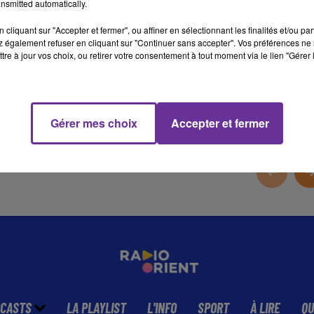
France" lancée début 2026
nsmitted automatically.
cliquant sur "Accepter et fermer", ou affiner en sélectionnant les finalités et/ou pa
 également refuser en cliquant sur "Continuer sans accepter". Vos préférences ne 
tre à jour vos choix, ou retirer votre consentement à tout moment via le lien "Gérer 
11 min 26 
Gérer mes choix
Accepter et fermer
CASTS
LA PLAYLIST
L'INFO
SPORT
À LIRE
QU