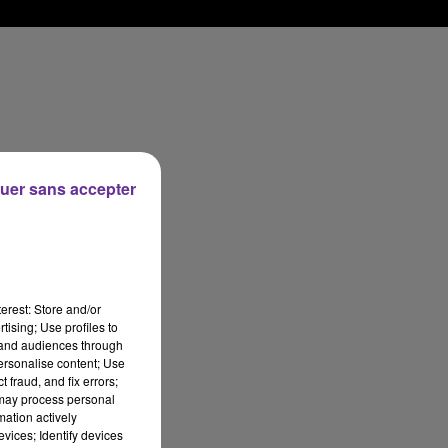
uer sans accepter
erest: Store and/or
tising; Use profiles to
tand audiences through
personalise content; Use
 fraud, and fix errors;
 may process personal
mation actively
vices; Identify devices