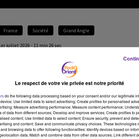
France
Société
Grand Angle
1er juillet 2026 - 11 min 26 sec
AURORE BERGÉ : "UN FRANÇAIS SUR TROIS DIT AVOIR
Contin
SUBI UNE DISCRIMINATION DANS SON PARCOURS"
Par François-Xavier de Calonne
Le respect de votre vie privée est notre priorité
GRAND ANGLE
Quelque 500 entreprises s'engagent à ouvrir davantage leur
ers
do the following data processing based on your consent and/or our legitimate int
device; Use limited data to select advertising; Create profiles for personalised adver
recrutement aux territoires ruraux et aux quartiers défavorisés.
vertising; Measure advertising performance; Measure content performance; Unders
Elles s’engagent aussi à agir contre les discriminations à
ns of data from different sources; Develop and improve services; Create profiles to 
l'embauche, via une charte fixant des objectifs chiffrés. Une
alised content; Use limited data to select content; Ensure security, prevent and detect
ertising and content; Save and communicate privacy choices. These technologies
annonce de la ministre Aurore Bergé qui répond aux questions de
and browsing data to offer following functionalities: Identify devices based on infor
Radio Orient
. Une
charte
, issue de la campagne "Talents de
eolocation data; Match and combine data from other data sources; Link different de