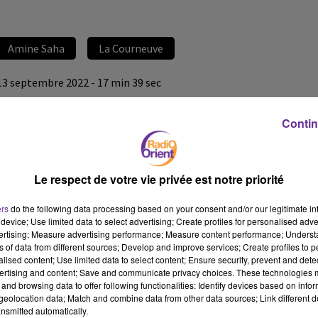
Amine Saha
La Courneuve
13 septembre 2022 - 17 min 39 sec
AMINE SAHA, VICE-PRÉSIDENT DE L’ASSOCIATION DES
ELUS DE FRANCE.
Contin
LB
PLURIEL, le rendez-vous politique du mardi 13 septembre 2022
Le respect de votre vie privée est notre priorité
L’invité de PLURIEL mardi 13 septembre 2022 est
Amine Saha
, élu
ers
do the following data processing based on your consent and/or our legitimate int
indépendant à La Courneuve, vice-président de l’Association des
device; Use limited data to select advertising; Create profiles for personalised adver
Elus de France.
vertising; Measure advertising performance; Measure content performance; Unders
ns of data from different sources; Develop and improve services; Create profiles to 
Emission présentée par Loïc Barrière
alised content; Use limited data to select content; Ensure security, prevent and detect
ertising and content; Save and communicate privacy choices. These technologies
and browsing data to offer following functionalities: Identify devices based on infor
eolocation data; Match and combine data from other data sources; Link different de
nsmitted automatically.