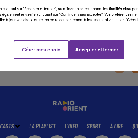
cliquant sur "Accepter et fermer", ou affiner en sélectionnant les finalités et/ou pa
 également refuser en cliquant sur "Continuer sans accepter". Vos préférences ne 
17 min 39 
tre à jour vos choix, ou retirer votre consentement à tout moment via le lien "Gérer 
Gérer mes choix
Accepter et fermer
CASTS
LA PLAYLIST
L'INFO
SPORT
À LIRE
QU