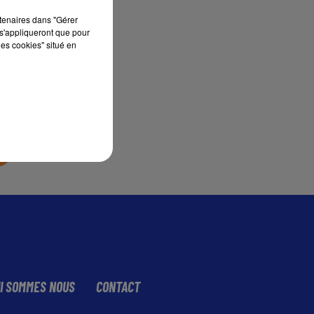
rtenaires dans "Gérer
s'appliqueront que pour
sec
les cookies" situé en
I SOMMES NOUS
CONTACT