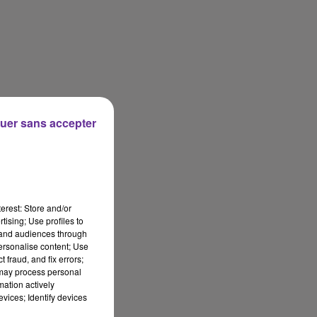
uer sans accepter
erest: Store and/or
tising; Use profiles to
tand audiences through
personalise content; Use
 fraud, and fix errors;
 may process personal
mation actively
vices; Identify devices