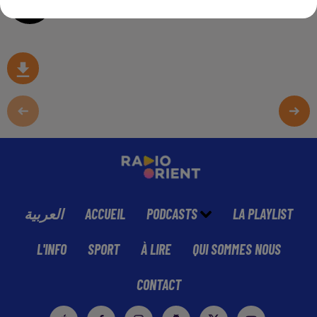
0:00
17 min 46 sec
العربية
ACCUEIL
PODCASTS
LA PLAYLIST
L'INFO
SPORT
À LIRE
QUI SOMMES NOUS
CONTACT