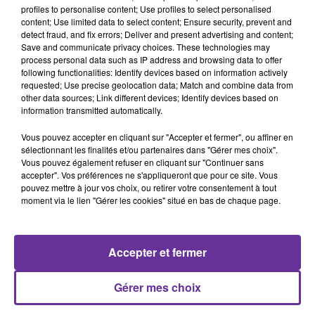
profiles to personalise content; Use profiles to select personalised
7 mars 2023 - 17 min 46 sec
content; Use limited data to select content; Ensure security, prevent and
detect fraud, and fix errors; Deliver and present advertising and content;
AMINATA NIAKATÉ, PORTE-PAROLE D’EELV
Save and communicate privacy choices. These technologies may
process personal data such as IP address and browsing data to offer
LB
following functionalities: Identify devices based on information actively
requested; Use precise geolocation data; Match and combine data from
PLURIEL, le rendez-vous politique du mardi 7 mars 2023
other data sources; Link different devices; Identify devices based on
information transmitted automatically.
PLURIEL avec
Aminata Niakaté
, conseillère de Paris,
porte-parole d’Europe Ecologie les Verts.
Vous pouvez accepter en cliquant sur "Accepter et fermer", ou affiner en
sélectionnant les finalités et/ou partenaires dans "Gérer mes choix".
Au programme de cette édition, la grève du mardi 7 mars
Vous pouvez également refuser en cliquant sur "Continuer sans
contre la réforme des retraites, l'inflation, la crise de
accepter". Vos préférences ne s'appliqueront que pour ce site. Vous
l'énergie et de l'eau ainsi que le projet de loi sur
pouvez mettre à jour vos choix, ou retirer votre consentement à tout
moment via le lien "Gérer les cookies" situé en bas de chaque page.
l'immigration. Aminata Niakaté évoque aussi l'iniative
de la nouvelle secrétaire nationale d’EELV Marine
Tondelier qui veut construire un nouveau Mouvement
Accepter et fermer
écologiste
Emission diffusée le mardi 7 mars 2023
Gérer mes choix