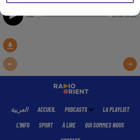
0:00
18 min 59 sec
العربية
ACCUEIL
PODCASTS
LA PLAYLIST
L'INFO
SPORT
À LIRE
QUI SOMMES NOUS