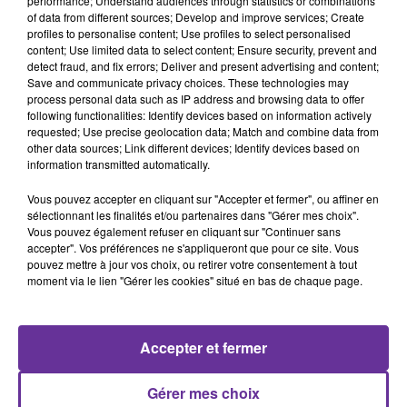
performance; Understand audiences through statistics or combinations
of data from different sources; Develop and improve services; Create
profiles to personalise content; Use profiles to select personalised
Alice Timsit
écologie
Yannick Jadot
content; Use limited data to select content; Ensure security, prevent and
detect fraud, and fix errors; Deliver and present advertising and content;
élection présidentielle
Save and communicate privacy choices. These technologies may
process personal data such as IP address and browsing data to offer
following functionalities: Identify devices based on information actively
21 février 2022 - 18 min 59 sec
requested; Use precise geolocation data; Match and combine data from
ALICE TIMSIT, MEMBRE DE LA CAMPAGNE
other data sources; Link different devices; Identify devices based on
PRÉSIDENTIELLE DE YANNICK JADOT
information transmitted automatically.
Vous pouvez accepter en cliquant sur "Accepter et fermer", ou affiner en
LB
sélectionnant les finalités et/ou partenaires dans "Gérer mes choix".
Vous pouvez également refuser en cliquant sur "Continuer sans
PLURIEL, le rendez-vous politique du lundi 21 février
accepter". Vos préférences ne s'appliqueront que pour ce site. Vous
2022
pouvez mettre à jour vos choix, ou retirer votre consentement à tout
moment via le lien "Gérer les cookies" situé en bas de chaque page.
L’invitée de PLURIEL est
Alice Timsit
, conseillère de
Paris, membre du Groupe écologiste au Conseil de Paris,
responsable de la mobilisation de la jeunesse au sein de
Accepter et fermer
la campagne présidentielle de Yannick Jadot
Emission présentée par Loïc Barrière, diffusée le lundi 21
Gérer mes choix
février 2022