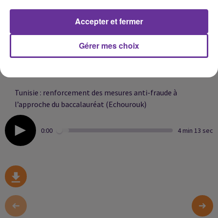
Alger condamne les attaques israéliennes contre le
Accepter et fermer
Liban et appelle à une action internationale (El Ghad El
Djazaïri)
Gérer mes choix
Maroc : 530 médecins spécialistes seront affectés aux
hôpitaux publics dès août (Medi 1)
Tunisie : renforcement des mesures anti-fraude à
l’approche du baccalauréat (Echourouk)
0:00
4 min 13 sec