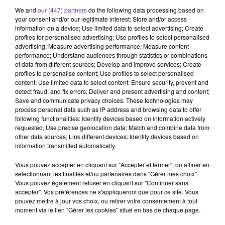
We and
our (447) partners
do the following data processing based on
your consent and/or our legitimate interest: Store and/or access
information on a device; Use limited data to select advertising; Create
profiles for personalised advertising; Use profiles to select personalised
Algérie
Tunisie
Maroc
advertising; Measure advertising performance; Measure content
performance; Understand audiences through statistics or combinations
Les Unes du Maghreb
of data from different sources; Develop and improve services; Create
profiles to personalise content; Use profiles to select personalised
content; Use limited data to select content; Ensure security, prevent and
2 juin 2026 - 4 min 13 sec
detect fraud, and fix errors; Deliver and present advertising and content;
ALGÉRIE-FRANCE : REPRISE DU DIALOGUE,
Save and communicate privacy choices. These technologies may
process personal data such as IP address and browsing data to offer
ALGER CONDAMNE LES ATTAQUES
following functionalities: Identify devices based on information actively
ISRAÉLIENNES AU LIBAN
requested; Use precise geolocation data; Match and combine data from
other data sources; Link different devices; Identify devices based on
Radio Orient
information transmitted automatically.
Revue de presse des médias du Maghreb
Vous pouvez accepter en cliquant sur "Accepter et fermer", ou affiner en
sélectionnant les finalités et/ou partenaires dans "Gérer mes choix".
Au sommaire
:
Vous pouvez également refuser en cliquant sur "Continuer sans
accepter". Vos préférences ne s'appliqueront que pour ce site. Vous
Algérie–France : la visite de Saïd Sayoud relance la
pouvez mettre à jour vos choix, ou retirer votre consentement à tout
moment via le lien "Gérer les cookies" situé en bas de chaque page.
normalisation des relations (Akhbar El Watan)