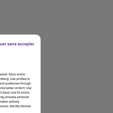
uer sans accepter
erest: Store and/or
tising; Use profiles to
tand audiences through
personalise content; Use
 fraud, and fix errors;
 may process personal
mation actively
vices; Identify devices