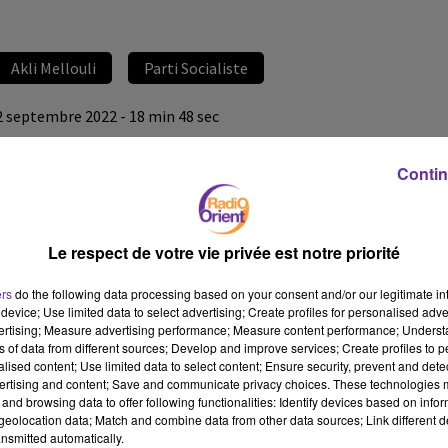
Akli Mellouli
Parti Socialiste
2 septembre 2022 - 18 min 48 sec
AKLI MELLOULI, MAIRE-ADJOINT DE BONNEUIL-SUR-
MARNE
Contin
LB
PLURIEL, le rendez-vous politique du vendredi 2 septembre 2022
Le respect de votre vie privée est notre priorité
L’invité de PLURIEL est Akli Mellouli, Maire-adjoint de
ers
do the following data processing based on your consent and/or our legitimate int
Bonneuil-sur-Marne, membre du Conseil national du Parti
device; Use limited data to select advertising; Create profiles for personalised adver
Socialiste.
vertising; Measure advertising performance; Measure content performance; Unders
ns of data from different sources; Develop and improve services; Create profiles to 
Emission présentée par Loïc Barrière, diffusée le vendredi 2
alised content; Use limited data to select content; Ensure security, prevent and detect
septembre 2022
ertising and content; Save and communicate privacy choices. These technologies
and browsing data to offer following functionalities: Identify devices based on infor
eolocation data; Match and combine data from other data sources; Link different de
nsmitted automatically.