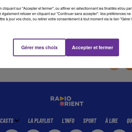
cliquant sur "Accepter et fermer", ou affiner en sélectionnant les finalités et/ou pa
 également refuser en cliquant sur "Continuer sans accepter". Vos préférences ne 
18 min 48 
tre à jour vos choix, ou retirer votre consentement à tout moment via le lien "Gérer 
Gérer mes choix
Accepter et fermer
CASTS
LA PLAYLIST
L'INFO
SPORT
À LIRE
QU