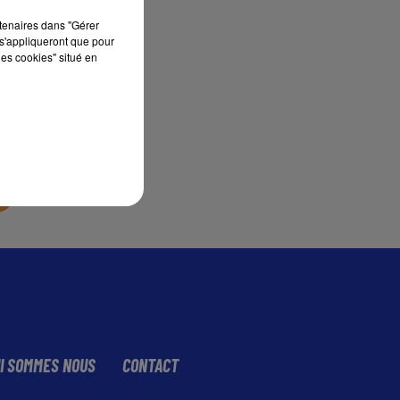
rtenaires dans "Gérer
s'appliqueront que pour
sec
les cookies" situé en
I SOMMES NOUS
CONTACT