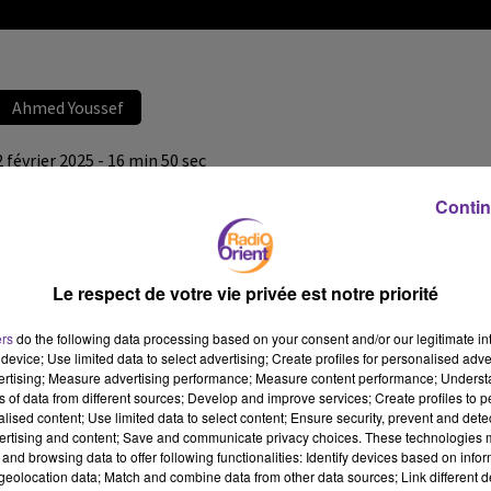
Ahmed Youssef
2 février 2025 - 16 min 50 sec
AHMED YOUSSEF, BONABARTA, NAPOLÉON, UNE
Contin
PASSION ARABE ?”, ÉDITIONS PASSÉS COMPOSÉS
RO
Le respect de votre vie privée est notre priorité
La Bibliothèque de Radio Orient du samedi 1er février 2025
L’invité de la Bibliothèque de Radio Orient est l’écrivain
ers
do the following data processing based on your consent and/or our legitimate int
device; Use limited data to select advertising; Create profiles for personalised adver
Ahmed Youssef, membre de l’Institut d’Egypte, pour
vertising; Measure advertising performance; Measure content performance; Unders
“Bonabarta, Napoléon, une passion arabe ?”, aux éditions
ns of data from different sources; Develop and improve services; Create profiles to 
Passés Composés
alised content; Use limited data to select content; Ensure security, prevent and detect
ertising and content; Save and communicate privacy choices. These technologies
SAMEDI 1er février 2025
and browsing data to offer following functionalities: Identify devices based on infor
eolocation data; Match and combine data from other data sources; Link different de