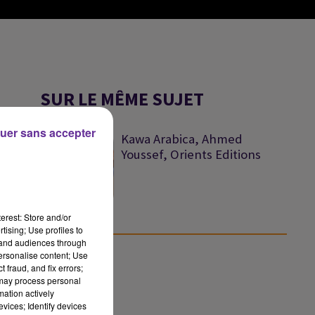
SUR LE MÊME SUJET
uer sans accepter
Kawa Arabica, Ahmed
Youssef, Orients Editions
erest: Store and/or
tising; Use profiles to
tand audiences through
personalise content; Use
 fraud, and fix errors;
 may process personal
mation actively
vices; Identify devices