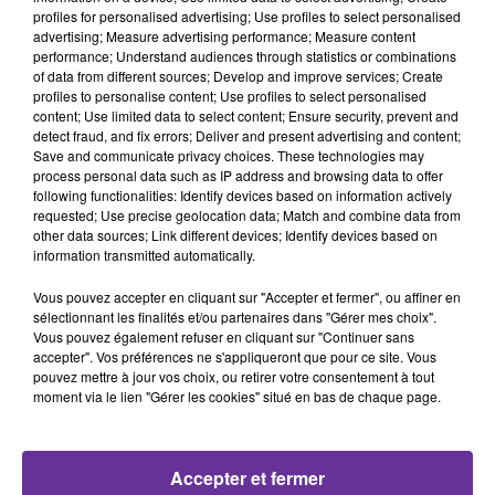
profiles for personalised advertising; Use profiles to select personalised
advertising; Measure advertising performance; Measure content
Syrie
Terrorisme
L'Orient décrypté
performance; Understand audiences through statistics or combinations
of data from different sources; Develop and improve services; Create
profiles to personalise content; Use profiles to select personalised
29 janvier 2026 - 22 min 39 sec
content; Use limited data to select content; Ensure security, prevent and
detect fraud, and fix errors; Deliver and present advertising and content;
AHMAD AL-CHAREH VEUT “REPRENDRE LA
Save and communicate privacy choices. These technologies may
SYRIE” : FIN DE L’ENTITÉ KURDE, RETOUR DE
process personal data such as IP address and browsing data to offer
DAESH ?
following functionalities: Identify devices based on information actively
requested; Use precise geolocation data; Match and combine data from
Nadia Bencheikh
other data sources; Link different devices; Identify devices based on
information transmitted automatically.
L'Orient décrypté avec Jean-Pierre Perrin
Vous pouvez accepter en cliquant sur "Accepter et fermer", ou affiner en
Dans le nord et l’est de la Syrie, Damas, sous Ahmad al-
sélectionnant les finalités et/ou partenaires dans "Gérer mes choix".
Chareh
, accélère la reprise en main du territoire.
Vous pouvez également refuser en cliquant sur "Continuer sans
accepter". Vos préférences ne s'appliqueront que pour ce site. Vous
Face à cette poussée, les FDS reculent et négocient,
pouvez mettre à jour vos choix, ou retirer votre consentement à tout
parfois à une vitesse surprenante.
moment via le lien "Gérer les cookies" situé en bas de chaque page.
Conséquence immédiate : des prisons et camps liés à
Daech se fragilisent, l’ONU évoquant une situation «
volatile » et un accès difficile.
Accepter et fermer