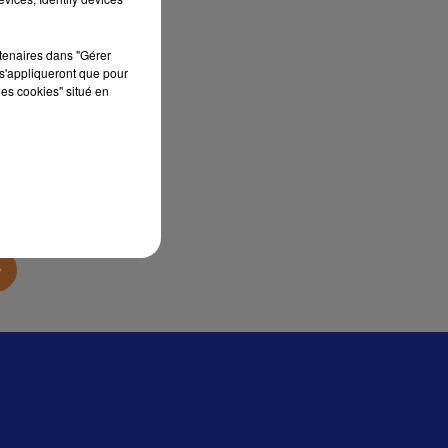
sec
rtenaires dans "Gérer
s'appliqueront que pour
les cookies" situé en