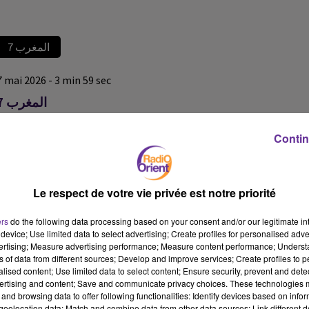
المغرب 7
7 mai 2026 - 3 min 59 sec
المغرب 7
المغرب 7
Contin
المغرب 7
المغرب 7
Le respect de votre vie privée est notre priorité
ers
do the following data processing based on your consent and/or our legitimate int
device; Use limited data to select advertising; Create profiles for personalised adver
vertising; Measure advertising performance; Measure content performance; Unders
ns of data from different sources; Develop and improve services; Create profiles to 
alised content; Use limited data to select content; Ensure security, prevent and detect
ertising and content; Save and communicate privacy choices. These technologies
and browsing data to offer following functionalities: Identify devices based on infor
eolocation data; Match and combine data from other data sources; Link different de