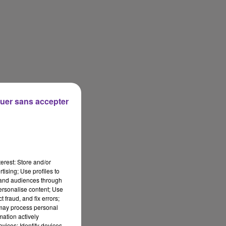
uer sans accepter
erest: Store and/or
tising; Use profiles to
tand audiences through
personalise content; Use
 fraud, and fix errors;
 may process personal
mation actively
vices; Identify devices