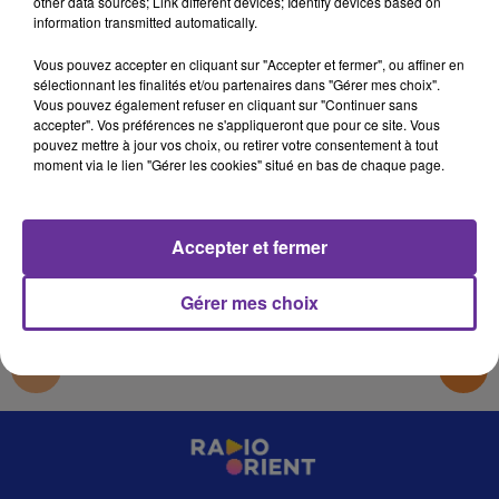
other data sources; Link different devices; Identify devices based on
رحيق الأندلس 7
information transmitted automatically.
ص
Vous pouvez accepter en cliquant sur "Accepter et fermer", ou affiner en
sélectionnant les finalités et/ou partenaires dans "Gérer mes choix".
رحيق الأندلس 7
Vous pouvez également refuser en cliquant sur "Continuer sans
accepter". Vos préférences ne s'appliqueront que pour ce site. Vous
رحيق الأندلس 7
pouvez mettre à jour vos choix, ou retirer votre consentement à tout
moment via le lien "Gérer les cookies" situé en bas de chaque page.
0:00
15 min 38 sec
Accepter et fermer
Gérer mes choix