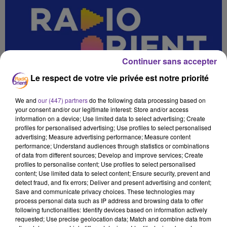
Continuer sans accepter
Le respect de votre vie privée est notre priorité
We and
our (447) partners
do the following data processing based on
your consent and/or our legitimate interest: Store and/or access
information on a device; Use limited data to select advertising; Create
profiles for personalised advertising; Use profiles to select personalised
advertising; Measure advertising performance; Measure content
performance; Understand audiences through statistics or combinations
of data from different sources; Develop and improve services; Create
profiles to personalise content; Use profiles to select personalised
content; Use limited data to select content; Ensure security, prevent and
detect fraud, and fix errors; Deliver and present advertising and content;
Save and communicate privacy choices. These technologies may
رحيق الأندلس 7
process personal data such as IP address and browsing data to offer
following functionalities: Identify devices based on information actively
6 décembre 2025 - 15 min 38 sec
requested; Use precise geolocation data; Match and combine data from