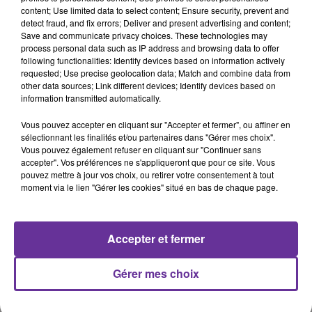
content; Use limited data to select content; Ensure security, prevent and
detect fraud, and fix errors; Deliver and present advertising and content;
Georgia Makhlouf
Liban
Save and communicate privacy choices. These technologies may
process personal data such as IP address and browsing data to offer
following functionalities: Identify devices based on information actively
3 août 2022 - 12 min 54 sec
requested; Use precise geolocation data; Match and combine data from
other data sources; Link different devices; Identify devices based on
4 AOÛT 2020 À BEYROUTH : RENCONTRE AVEC
information transmitted automatically.
GEORGIA MAKHLOUF
Vous pouvez accepter en cliquant sur "Accepter et fermer", ou affiner en
LB
sélectionnant les finalités et/ou partenaires dans "Gérer mes choix".
Vous pouvez également refuser en cliquant sur "Continuer sans
RENCONTRE, mercredi 3 août 2022
accepter". Vos préférences ne s'appliqueront que pour ce site. Vous
pouvez mettre à jour vos choix, ou retirer votre consentement à tout
A l'occasion du 2e anniversaire de la double explosion du
moment via le lien "Gérer les cookies" situé en bas de chaque page.
port de Beyrouth, le 4 août 2020, Rencontre reçoit
l’écrivaine Georgia Makhlouf qui a publié “Le goût du
Liban”, aux éditions du Mercure de France.
Accepter et fermer
Emission diffusée le 3 août 2020
Gérer mes choix
0:00
12 min 54 sec