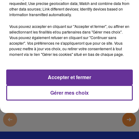
requested; Use precise geolocation data; Match and combine data from
قسنطينة 4
other data sources; Link different devices; Identify devices based on
information transmitted automatically.
قسنطينة 4
Vous pouvez accepter en cliquant sur "Accepter et fermer", ou affiner en
قسنطينة 4
sélectionnant les finalités et/ou partenaires dans "Gérer mes choix".
Vous pouvez également refuser en cliquant sur "Continuer sans
قسنطينة 4
accepter". Vos préférences ne s'appliqueront que pour ce site. Vous
pouvez mettre à jour vos choix, ou retirer votre consentement à tout
moment via le lien "Gérer les cookies" situé en bas de chaque page.
0:00
14 min 35 sec
Afficher la transcription écrite
Accepter et fermer
Gérer mes choix