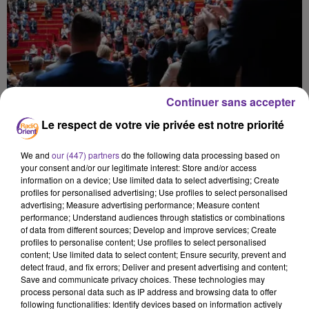
Continuer sans accepter
Le respect de votre vie privée est notre priorité
We and
our (447) partners
do the following data processing based on
your consent and/or our legitimate interest: Store and/or access
information on a device; Use limited data to select advertising; Create
profiles for personalised advertising; Use profiles to select personalised
advertising; Measure advertising performance; Measure content
performance; Understand audiences through statistics or combinations
of data from different sources; Develop and improve services; Create
profiles to personalise content; Use profiles to select personalised
content; Use limited data to select content; Ensure security, prevent and
قسنطينة 4
detect fraud, and fix errors; Deliver and present advertising and content;
Save and communicate privacy choices. These technologies may
process personal data such as IP address and browsing data to offer
4 juin 2026 - 14 min 35 sec
following functionalities: Identify devices based on information actively