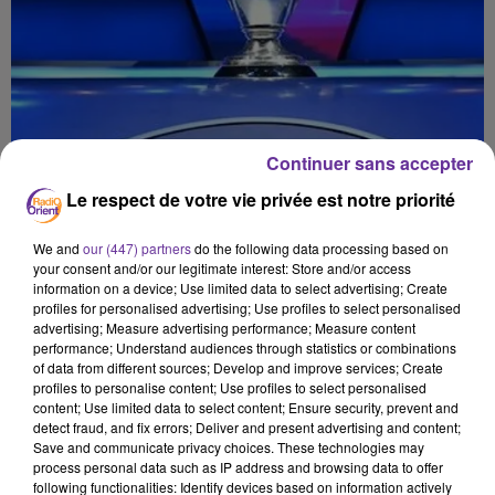
Continuer sans accepter
Le respect de votre vie privée est notre priorité
We and
our (447) partners
do the following data processing based on
your consent and/or our legitimate interest: Store and/or access
information on a device; Use limited data to select advertising; Create
profiles for personalised advertising; Use profiles to select personalised
advertising; Measure advertising performance; Measure content
performance; Understand audiences through statistics or combinations
of data from different sources; Develop and improve services; Create
profiles to personalise content; Use profiles to select personalised
content; Use limited data to select content; Ensure security, prevent and
المشرق 4
detect fraud, and fix errors; Deliver and present advertising and content;
Save and communicate privacy choices. These technologies may
process personal data such as IP address and browsing data to offer
4 juin 2026 - 4 min 15 sec
following functionalities: Identify devices based on information actively