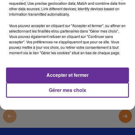
requested; Use precise geolocation data; Match and combine data from
المشرق 4
other data sources; Link different devices; Identify devices based on
information transmitted automatically.
المشرق 4
Vous pouvez accepter en cliquant sur "Accepter et fermer", ou affiner en
المشرق 4
sélectionnant les finalités et/ou partenaires dans "Gérer mes choix".
Vous pouvez également refuser en cliquant sur "Continuer sans
المشرق 4
accepter". Vos préférences ne s'appliqueront que pour ce site. Vous
pouvez mettre à jour vos choix, ou retirer votre consentement à tout
moment via le lien "Gérer les cookies" situé en bas de chaque page.
0:00
4 min 15 sec
Afficher la transcription écrite
Accepter et fermer
Gérer mes choix