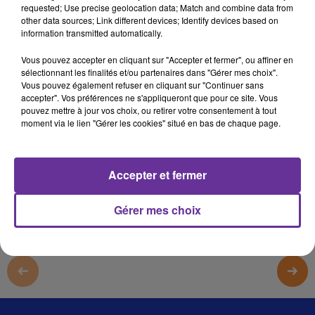
requested; Use precise geolocation data; Match and combine data from
لمغرب 4
other data sources; Link different devices; Identify devices based on
information transmitted automatically.
لمغرب 4
Vous pouvez accepter en cliquant sur "Accepter et fermer", ou affiner en
لمغرب 4
sélectionnant les finalités et/ou partenaires dans "Gérer mes choix".
Vous pouvez également refuser en cliquant sur "Continuer sans
لمغرب 4
accepter". Vos préférences ne s'appliqueront que pour ce site. Vous
pouvez mettre à jour vos choix, ou retirer votre consentement à tout
moment via le lien "Gérer les cookies" situé en bas de chaque page.
0:00
4 min 10 sec
Afficher la transcription écrite
Accepter et fermer
Gérer mes choix