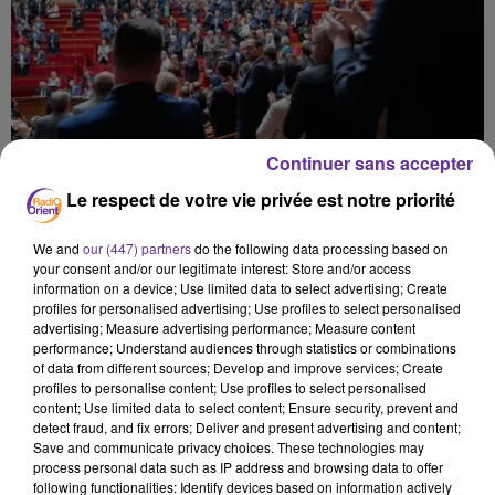
Continuer sans accepter
Le respect de votre vie privée est notre priorité
We and
our (447) partners
do the following data processing based on
your consent and/or our legitimate interest: Store and/or access
information on a device; Use limited data to select advertising; Create
profiles for personalised advertising; Use profiles to select personalised
advertising; Measure advertising performance; Measure content
performance; Understand audiences through statistics or combinations
of data from different sources; Develop and improve services; Create
profiles to personalise content; Use profiles to select personalised
content; Use limited data to select content; Ensure security, prevent and
لمغرب 4
detect fraud, and fix errors; Deliver and present advertising and content;
Save and communicate privacy choices. These technologies may
process personal data such as IP address and browsing data to offer
4 juin 2026 - 4 min 10 sec
following functionalities: Identify devices based on information actively