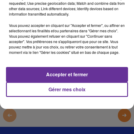
requested; Use precise geolocation data; Match and combine data from
المسا 29
other data sources; Link different devices; Identify devices based on
information transmitted automatically.
المسا 29
Vous pouvez accepter en cliquant sur "Accepter et fermer", ou affiner en
المسا 29
sélectionnant les finalités et/ou partenaires dans "Gérer mes choix".
Vous pouvez également refuser en cliquant sur "Continuer sans
المسا 29
accepter". Vos préférences ne s'appliqueront que pour ce site. Vous
pouvez mettre à jour vos choix, ou retirer votre consentement à tout
moment via le lien "Gérer les cookies" situé en bas de chaque page.
0:00
14 min 26 sec
Afficher la transcription écrite
Accepter et fermer
Gérer mes choix