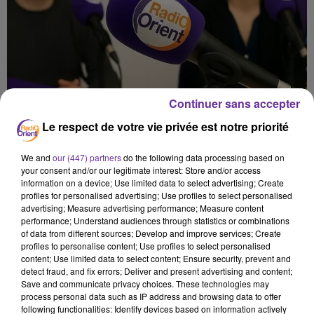
Continuer sans accepter
Le respect de votre vie privée est notre priorité
We and
our (447) partners
do the following data processing based on
your consent and/or our legitimate interest: Store and/or access
information on a device; Use limited data to select advertising; Create
profiles for personalised advertising; Use profiles to select personalised
advertising; Measure advertising performance; Measure content
performance; Understand audiences through statistics or combinations
of data from different sources; Develop and improve services; Create
profiles to personalise content; Use profiles to select personalised
content; Use limited data to select content; Ensure security, prevent and
المسا 29
detect fraud, and fix errors; Deliver and present advertising and content;
Save and communicate privacy choices. These technologies may
process personal data such as IP address and browsing data to offer
29 mai 2026 - 14 min 26 sec
following functionalities: Identify devices based on information actively