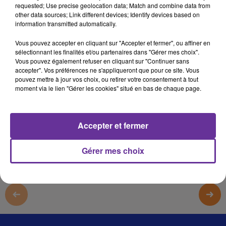
requested; Use precise geolocation data; Match and combine data from
دروب 26
other data sources; Link different devices; Identify devices based on
information transmitted automatically.
دروب 26
Vous pouvez accepter en cliquant sur "Accepter et fermer", ou affiner en
دروب 26
sélectionnant les finalités et/ou partenaires dans "Gérer mes choix".
Vous pouvez également refuser en cliquant sur "Continuer sans
دروب 26
accepter". Vos préférences ne s'appliqueront que pour ce site. Vous
pouvez mettre à jour vos choix, ou retirer votre consentement à tout
moment via le lien "Gérer les cookies" situé en bas de chaque page.
0:00
35 min 17 sec
Afficher la transcription écrite
Accepter et fermer
Gérer mes choix