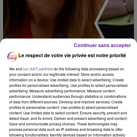
Continuer sans accepter
Le respect de votre vie privée est notre priorité
We and
our (447) partners
do the following data processing based on
your consent and/or our legitimate interest: Store and/or access
information on a device; Use limited data to select advertising; Create
profiles for personalised advertising; Use profiles to select personalised
advertising; Measure advertising performance; Measure content
performance; Understand audiences through statistics or combinations
of data from different sources; Develop and improve services; Create
profiles to personalise content; Use profiles to select personalised
content; Use limited data to select content; Ensure security, prevent and
دروب 26
detect fraud, and fix errors; Deliver and present advertising and content;
Save and communicate privacy choices. These technologies may
process personal data such as IP address and browsing data to offer
26 mai 2026 - 35 min 17 sec
following functionalities: Identify devices based on information actively