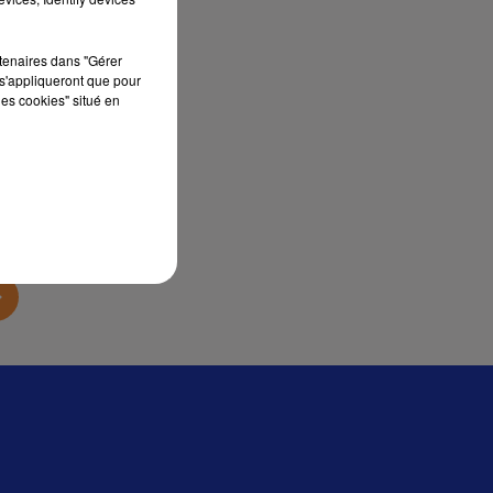
sec
rtenaires dans "Gérer
s'appliqueront que pour
les cookies" situé en