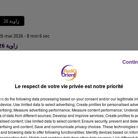
زاوية 26
26 mai 2026 - 8 min 6 sec
زاوية 26
زاوية 26
Contin
زاوية 26
زاوية 26
Le respect de votre vie privée est notre priorité
ers
do the following data processing based on your consent and/or our legitimate int
device; Use limited data to select advertising; Create profiles for personalised adver
vertising; Measure advertising performance; Measure content performance; Unders
ns of data from different sources; Develop and improve services; Create profiles to 
alised content; Use limited data to select content; Ensure security, prevent and detect
ertising and content; Save and communicate privacy choices. These technologies
and browsing data to offer following functionalities: Identify devices based on infor
eolocation data; Match and combine data from other data sources; Link different de