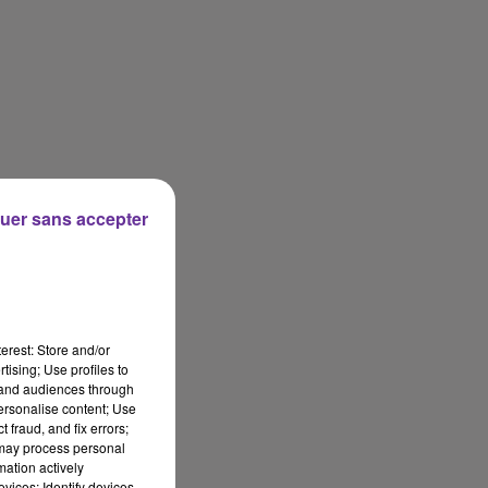
uer sans accepter
erest: Store and/or
tising; Use profiles to
tand audiences through
personalise content; Use
 fraud, and fix errors;
 may process personal
mation actively
vices; Identify devices