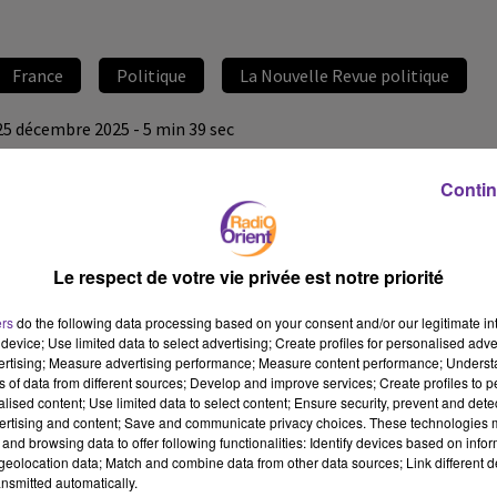
France
Politique
La Nouvelle Revue politique
25 décembre 2025 - 5 min 39 sec
2025 : UNE ANNÉE D’INSTABILITÉ POLITIQUE S’ACHÈVE
Contin
François-Xavier De Calonne
Chronique d'Arnaud Benedetti
Le respect de votre vie privée est notre priorité
Arnaud Benedetti
, directeur de
La Nouvelle Revue Politique
,
politologue et professeur associé à la Sorbonne revient sur
ers
do the following data processing based on your consent and/or our legitimate int
l’instabilité politique et institutionnelle qui a marqué la France
device; Use limited data to select advertising; Create profiles for personalised adver
vertising; Measure advertising performance; Measure content performance; Unders
en 2025, dans le prolongement de la dissolution de 2024.
ns of data from different sources; Develop and improve services; Create profiles to 
Selon lui,
« faute de majorité, les gouvernements sont soumis aux
alised content; Use limited data to select content; Ensure security, prevent and detect
rapports de force parfois incertains de l’Assemblée nationale »
, une
ertising and content; Save and communicate privacy choices. These technologies
and browsing data to offer following functionalities: Identify devices based on infor
situation qui fragilise l’action publique et accentue les tensions
eolocation data; Match and combine data from other data sources; Link different de
entre exécutif et législatif.
nsmitted automatically.