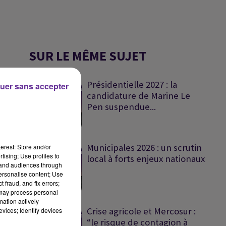
SUR LE MÊME SUJET
Présidentielle 2027 : la
uer sans accepter
candidature de Marine Le
Pen suspendue...
Municipales 2026 : un scrutin
erest: Store and/or
tising; Use profiles to
local à forts enjeux nationaux
tand audiences through
personalise content; Use
 fraud, and fix errors;
 may process personal
mation actively
Crise agricole et Mercosur :
vices; Identify devices
“le risque de contagion à