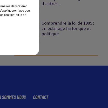
d’autres...
rtenaires dans "Gérer
s'appliqueront que pour
sec
les cookies" situé en
Comprendre la loi de 1905 :
un éclairage historique et
politique
I SOMMES NOUS
CONTACT