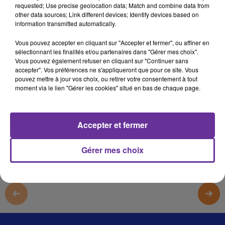
requested; Use precise geolocation data; Match and combine data from
المشرق 20
other data sources; Link different devices; Identify devices based on
information transmitted automatically.
المشرق 20
Vous pouvez accepter en cliquant sur "Accepter et fermer", ou affiner en
المشرق 20
sélectionnant les finalités et/ou partenaires dans "Gérer mes choix".
Vous pouvez également refuser en cliquant sur "Continuer sans
المشرق 20
accepter". Vos préférences ne s'appliqueront que pour ce site. Vous
pouvez mettre à jour vos choix, ou retirer votre consentement à tout
moment via le lien "Gérer les cookies" situé en bas de chaque page.
0:00
4 min 12 sec
Afficher la transcription écrite
Accepter et fermer
Gérer mes choix