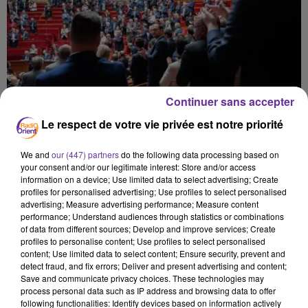
Continuer sans accepter
Le respect de votre vie privée est notre priorité
We and
our (447) partners
do the following data processing based on
your consent and/or our legitimate interest: Store and/or access
information on a device; Use limited data to select advertising; Create
profiles for personalised advertising; Use profiles to select personalised
advertising; Measure advertising performance; Measure content
performance; Understand audiences through statistics or combinations
of data from different sources; Develop and improve services; Create
profiles to personalise content; Use profiles to select personalised
content; Use limited data to select content; Ensure security, prevent and
المشرق 20
detect fraud, and fix errors; Deliver and present advertising and content;
Save and communicate privacy choices. These technologies may
process personal data such as IP address and browsing data to offer
20 mai 2026 - 4 min 12 sec
following functionalities: Identify devices based on information actively